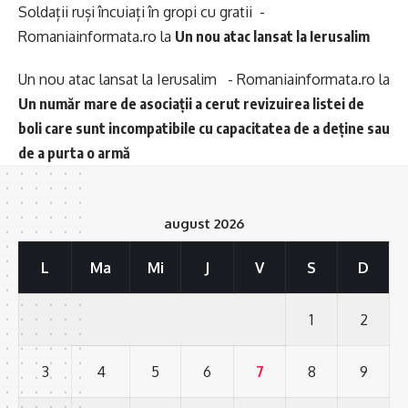
Soldații ruși încuiați în gropi cu gratii -
Romaniainformata.ro
la
Un nou atac lansat la Ierusalim
Un nou atac lansat la Ierusalim - Romaniainformata.ro
la
Un număr mare de asociații a cerut revizuirea listei de
boli care sunt incompatibile cu capacitatea de a deține sau
de a purta o armă
august 2026
L
Ma
Mi
J
V
S
D
1
2
3
4
5
6
7
8
9