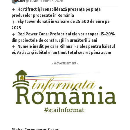
Gherghe Alin
martie 26, 2026
Hortifruct își consolidează prezența pe piața
produselor procesate în România
SkyTower donații în valoare de 25.500 de euro pe
2025
Red Power Cons: Prefabricatele vor acoperi 15–20%
din proiectele de construcții în următorii 3 ani
Numele inedit pe care Rihnna l-a ales pentru băiatul
ei. Artista și iubitul ei au ținut totul secret până acum
- Advertisement -
Global Coronavirus Cases