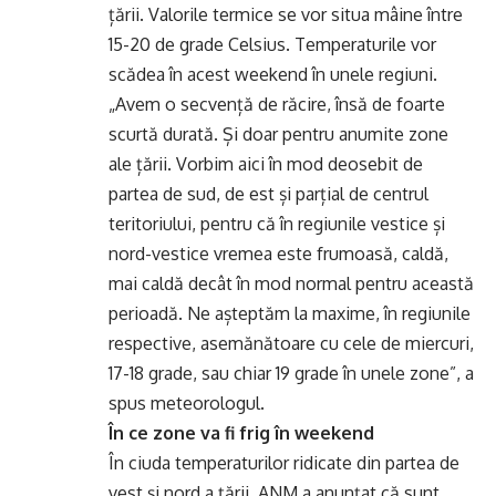
țării. Valorile termice se vor situa mâine între
15-20 de grade Celsius. Temperaturile vor
scădea în acest weekend în unele regiuni.
„Avem o secvență de răcire, însă de foarte
scurtă durată. Și doar pentru anumite zone
ale țării. Vorbim aici în mod deosebit de
partea de sud, de est și parțial de centrul
teritoriului, pentru că în regiunile vestice și
nord-vestice vremea este frumoasă, caldă,
mai caldă decât în mod normal pentru această
perioadă. Ne așteptăm la maxime, în regiunile
respective, asemănătoare cu cele de miercuri,
17-18 grade, sau chiar 19 grade în unele zone”, a
spus meteorologul.
În ce zone va fi frig în weekend
În ciuda temperaturilor ridicate din partea de
vest și nord a țării, ANM a anunțat că sunt