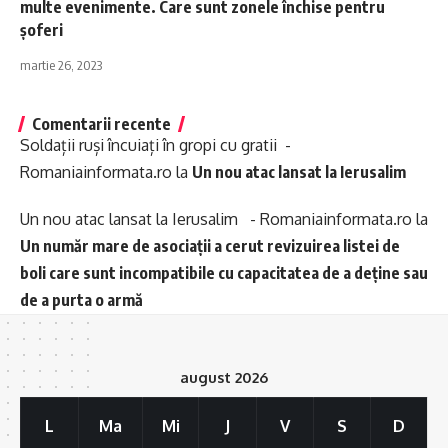
multe evenimente. Care sunt zonele închise pentru
șoferi
martie 26, 2023
Comentarii recente
Soldații ruși încuiați în gropi cu gratii -
Romaniainformata.ro
la
Un nou atac lansat la Ierusalim
Un nou atac lansat la Ierusalim - Romaniainformata.ro
la
Un număr mare de asociații a cerut revizuirea listei de
boli care sunt incompatibile cu capacitatea de a deține sau
de a purta o armă
august 2026
L
Ma
Mi
J
V
S
D