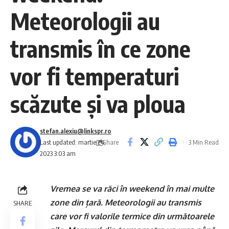
Meteorologii au
transmis în ce zone
vor fi temperaturi
scăzute și va ploua
stefan.alexiu@linkspr.ro
Share
Last updated: martie 24,
3 Min Read
2023 3:03 am
Vremea se va răci în weekend în mai multe
zone din țară. Meteorologii au transmis
SHARE
care vor fi valorile termice din următoarele