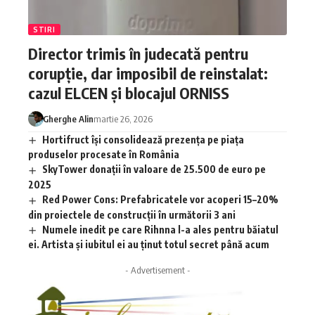
STIRI
Director trimis în judecată pentru
corupție, dar imposibil de reinstalat:
cazul ELCEN și blocajul ORNISS
Gherghe Alin
martie 26, 2026
Hortifruct își consolidează prezența pe piața
produselor procesate în România
SkyTower donații în valoare de 25.500 de euro pe
2025
Red Power Cons: Prefabricatele vor acoperi 15–20%
din proiectele de construcții în următorii 3 ani
Numele inedit pe care Rihnna l-a ales pentru băiatul
ei. Artista și iubitul ei au ținut totul secret până acum
- Advertisement -