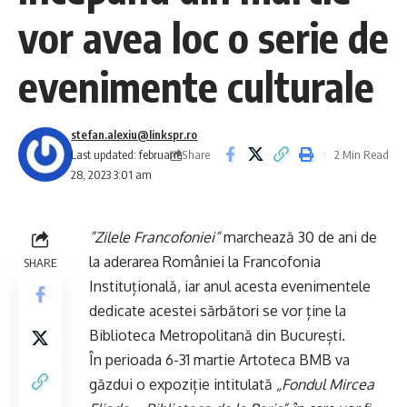
vor avea loc o serie de
evenimente culturale
stefan.alexiu@linkspr.ro
Share
Last updated: februarie
2 Min Read
28, 2023 3:01 am
”Zilele Francofoniei”
marchează 30 de ani de
la aderarea României la
Francofonia
SHARE
Instituțională, iar anul acesta evenimentele
dedicate acestei sărbători se vor ține la
Biblioteca Metropolitană din București.
În perioada 6-31 martie Artoteca BMB va
găzdui o expoziție intitulată
„Fondul Mircea