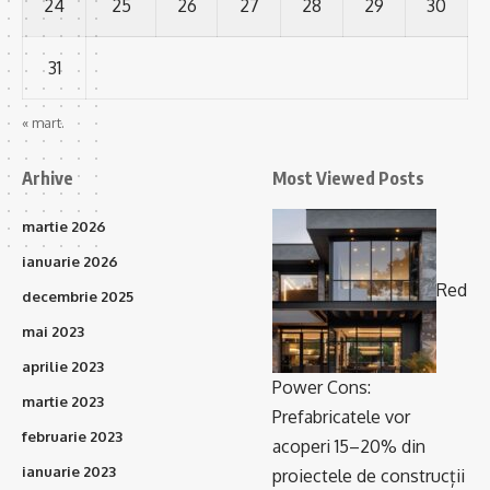
24
25
26
27
28
29
30
31
« mart.
Arhive
Most Viewed Posts
martie 2026
ianuarie 2026
Red
decembrie 2025
mai 2023
aprilie 2023
Power Cons:
martie 2023
Prefabricatele vor
februarie 2023
acoperi 15–20% din
ianuarie 2023
proiectele de construcții