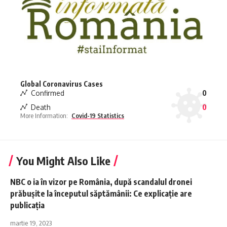
Global Coronavirus Cases
Confirmed
0
Death
0
More Information:
Covid-19 Statistics
You Might Also Like
NBC o ia în vizor pe România, după scandalul dronei
prăbușite la începutul săptămânii: Ce explicație are
publicația
martie 19, 2023