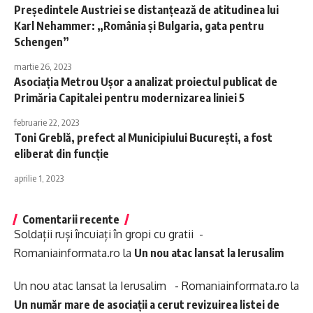
Preşedintele Austriei se distanțează de atitudinea lui
Karl Nehammer: „România şi Bulgaria, gata pentru
Schengen”
martie 26, 2023
Asociația Metrou Ușor a analizat proiectul publicat de
Primăria Capitalei pentru modernizarea liniei 5
februarie 22, 2023
Toni Greblă, prefect al Municipiului București, a fost
eliberat din funcție
aprilie 1, 2023
Comentarii recente
Soldații ruși încuiați în gropi cu gratii -
Romaniainformata.ro
la
Un nou atac lansat la Ierusalim
Un nou atac lansat la Ierusalim - Romaniainformata.ro
la
Un număr mare de asociații a cerut revizuirea listei de