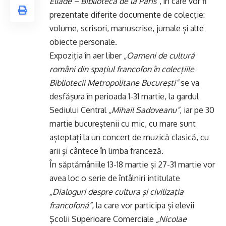
Eliade – Biblioteca de la Paris”
, în care vor fi
prezentate diferite documente de colecție:
volume, scrisori, manuscrise, jurnale și alte
obiecte personale.
Expoziția în aer liber
„Oameni de cultură
români din spaţiul francofon în colecţiile
Bibliotecii Metropolitane Bucureşti”
se va
desfășura în perioada 1-31
martie
, la gardul
Sediului Central
„Mihail Sadoveanu”
, iar pe 30
martie bucureștenii cu mic, cu mare sunt
așteptați la un concert de muzică clasică, cu
arii și cântece în limba franceză.
În săptămâniile 13-18 martie și 27-31 martie vor
avea loc o serie de întâlniri intitulate
„Dialoguri despre cultura şi civilizaţia
francofonă”
, la care vor participa și elevii
Şcolii Superioare Comerciale
„Nicolae