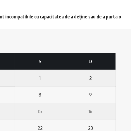
unt incompatibile cu capacitatea de a deține sau de a purta o
S
D
1
2
8
9
15
16
22
23