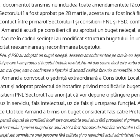
a, documentul transmis nu includea toate amendamentele făcute
Sectorului 1 a fost aprobat pe 28 martie, acesta nu a fost încă fi
conflict între primarul Sectorului 1 și consilierii PNL și PSD, 
e Armand îi acuză pe consilieri că au aprobat un buget nelegal, 
cute în cadrul ședinței au modificat structura bugetului. În u
icitat reexaminarea și reconfirmarea bugetului.
i PNL și PSD au adoptat un buget nelegal, deoarece amendamentele pe care le-au depus
ui pe care l-am propus și bugetul trebuie revotat.
Nu-mi dau seama dacă este vorba d
m mai spus, este o confirmare a faptului că această coaliție face rău comunității, a t
e Armand a convocat o ședință extraordinară a Consiliului Local p
zbătut și adoptat proiectul de hotărâre privind modificările buge
nsilierii PNL Sectorul 1 au anunțat că vor depune o plângere pen
 în serviciu, fals intelectual, uz de fals și uzurparea funcției. 
e Clotilde Armand a trimis un buget considerat fals către Pref
penală depusă de consilierii locali este consecința unui abuz fără precedent al primaru
al Sectorului 1 privind bugetul pe anul 2023 a fost transmis de Primăria Sectorului 1 căt
rești sub semnătura unei persoane fără calitate și nu reprezintă actul administrativ vo