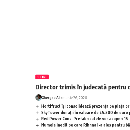
STIRI
Director trimis în judecată pentru 
Gherghe Alin
martie 26, 2026
Hortifruct își consolidează prezența pe piața 
SkyTower donații în valoare de 25.500 de euro
Red Power Cons: Prefabricatele vor acoperi 15–2
Numele inedit pe care Rihnna l-a ales pentru băia