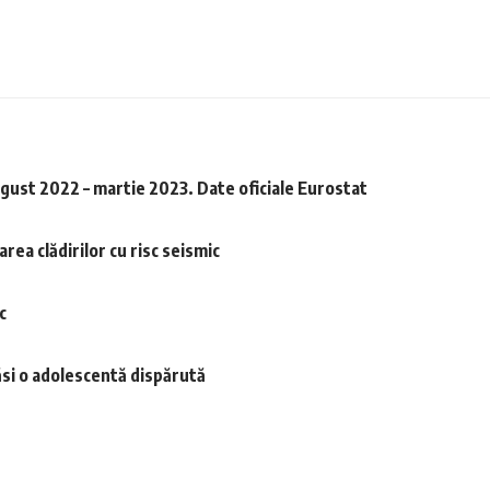
gust 2022 – martie 2023. Date oficiale Eurostat
rea clădirilor cu risc seismic
c
găsi o adolescentă dispărută