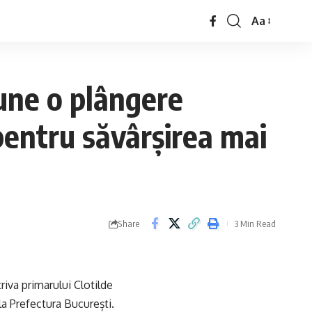
Aa
pune o plângere
pentru săvârșirea mai
Share
3 Min Read
iva primarului Clotilde
la Prefectura București.