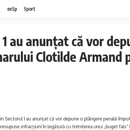
e
exSp
Sport
r 1 au anunțat că vor de
marului Clotilde Armand 
din Sectorul 1 au anunțat că vor depune o plângere penală împotr
esupuse infracțiuni în legătură cu trimiterea unui „buget fals” 