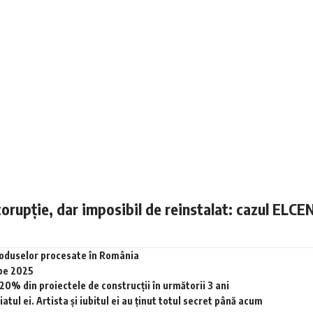
corupție, dar imposibil de reinstalat: cazul ELCE
produselor procesate în România
 pe 2025
0% din proiectele de construcții în următorii 3 ani
tul ei. Artista și iubitul ei au ținut totul secret până acum