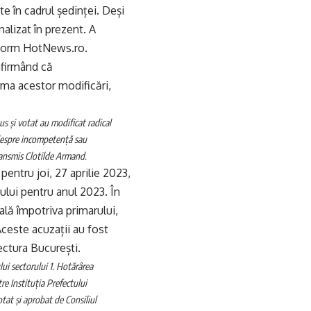
 în cadrul ședinței. Deși
nalizat în prezent. A
conform HotNews.ro.
afirmând că
rma acestor modificări,
 și votat au modificat radical
espre incompetență sau
ransmis Clotilde Armand.
entru joi, 27 aprilie 2023,
tului pentru anul 2023. În
ală împotriva primarului,
Aceste acuzații au fost
ectura București.
lui sectorului 1. Hotărârea
re Instituția Prefectului
tat și aprobat de Consiliul