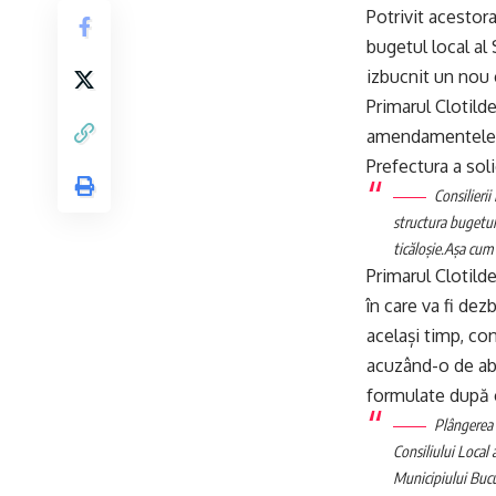
Potrivit acestor
bugetul local al 
izbucnit un nou 
Primarul Clotild
amendamentele fă
Prefectura a sol
Consilieri
structura bugetul
ticăloșie.
Așa cum a
Primarul Clotild
în care va fi de
același timp, co
acuzând-o de abuz
formulate după c
Plângerea 
Consiliului Local 
Municipiului Bucu