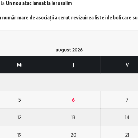
la
Un nou atac lansat la Ierusalim
 număr mare de asociații a cerut revizuirea listei de boli care s
august 2026
Mi
J
V
5
6
7
12
13
14
19
20
21