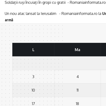
Soldații ruși încuiați în gropi cu gratii - Romaniainformata.ro
Un nou atac lansat la Ierusalim - Romaniainformata.ro
la
Un
armă
L
Ma
3
4
10
11
17
18