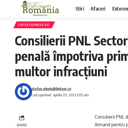
Stiri
Afaceri
Extern
EXPRESSPRESS.RO
Consilierii PNL Secto
penală împotriva pri
multor infracțiuni
stefan.alexiu@linkspr.ro
Last updated: aprilie 29, 2023 3:05 am
Consilierii PNL 
Armand pentru pr
SHARE