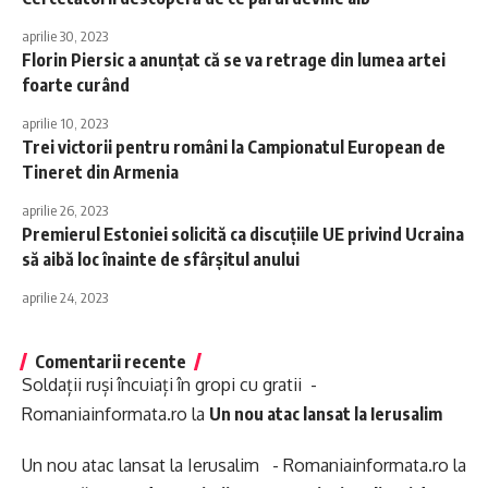
aprilie 30, 2023
Florin Piersic a anunțat că se va retrage din lumea artei
foarte curând
aprilie 10, 2023
Trei victorii pentru români la Campionatul European de
Tineret din Armenia
aprilie 26, 2023
Premierul Estoniei solicită ca discuțiile UE privind Ucraina
să aibă loc înainte de sfârșitul anului
aprilie 24, 2023
Comentarii recente
Soldații ruși încuiați în gropi cu gratii -
Romaniainformata.ro
la
Un nou atac lansat la Ierusalim
Un nou atac lansat la Ierusalim - Romaniainformata.ro
la