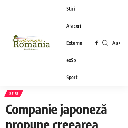
Stiri
Afaceri
Externe
Aa
exSp
Sport
STIRI
Companie japoneză
propune creearea