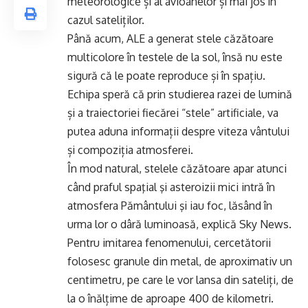
meteorologice și al avioanelor și mai jos în
cazul sateliților.
Până acum, ALE a generat stele căzătoare
multicolore în testele de la sol, însă nu este
sigură că le poate reproduce și în spațiu.
Echipa speră că prin studierea razei de lumină
și a traiectoriei fiecărei “stele” artificiale, va
putea aduna informații despre viteza vântului
și compoziția atmosferei.
În mod natural, stelele căzătoare apar atunci
când praful spaţial şi asteroizii mici intră în
atmosfera Pământului şi iau foc, lăsând în
urma lor o dâră luminoasă, explică Sky News.
Pentru imitarea fenomenului, cercetătorii
folosesc granule din metal, de aproximativ un
centimetru, pe care le vor lansa din sateliți, de
la o înălțime de aproape 400 de kilometri.