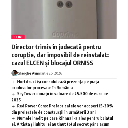
STIRI
Director trimis în judecată pentru
corupție, dar imposibil de reinstalat:
cazul ELCEN și blocajul ORNISS
Gherghe Alin
martie 26, 2026
Hortifruct își consolidează prezența pe piața
produselor procesate în România
SkyTower donații în valoare de 25.500 de euro pe
2025
Red Power Cons: Prefabricatele vor acoperi 15–20%
din proiectele de construcții în următorii 3 ani
Numele inedit pe care Rihnna l-a ales pentru băiatul
ei. Artista și iubitul ei au ținut totul secret până acum