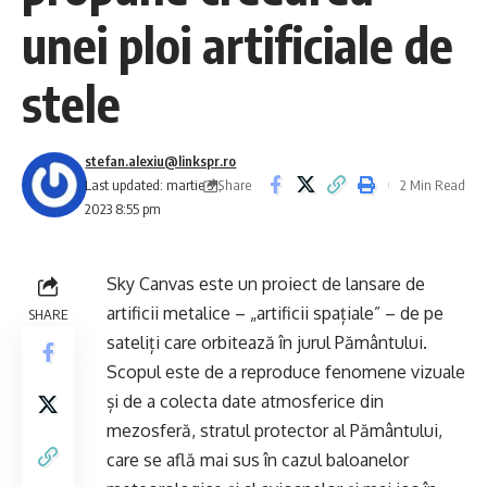
unei ploi artificiale de
stele
stefan.alexiu@linkspr.ro
Share
Last updated: martie 31,
2 Min Read
2023 8:55 pm
Sky Canvas este un proiect de lansare de
artificii metalice – „artificii spațiale” – de pe
SHARE
sateliți care orbitează în jurul Pământului.
Scopul este de a reproduce fenomene vizuale
și de a colecta date atmosferice din
mezosferă, stratul protector al Pământului,
care se află mai sus în cazul baloanelor