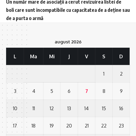
Un număr mare de asociații a cerut revizuirea listei de
boli care sunt incompatibile cu capacitatea de a deține sau
de a purta o armă
august 2026
L
Ma
Mi
J
V
S
D
1
2
3
4
5
6
7
8
9
10
11
12
13
14
15
16
17
18
19
20
21
22
23