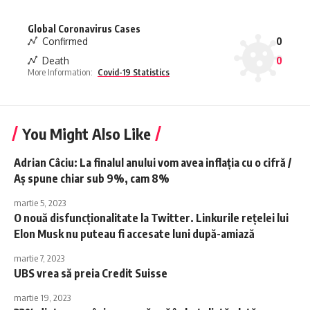
Global Coronavirus Cases
Confirmed
0
Death
0
More Information:
Covid-19 Statistics
You Might Also Like
Adrian Câciu: La finalul anului vom avea inflaţia cu o cifră /
Aş spune chiar sub 9%, cam 8%
martie 5, 2023
O nouă disfuncţionalitate la Twitter. Linkurile reţelei lui
Elon Musk nu puteau fi accesate luni după-amiază
martie 7, 2023
UBS vrea să preia Credit Suisse
martie 19, 2023