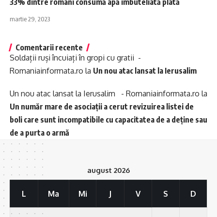
33% dintre români consumă apă îmbuteliată plată
martie 29, 2023
Comentarii recente
Soldații ruși încuiați în gropi cu gratii -
Romaniainformata.ro
la
Un nou atac lansat la Ierusalim
Un nou atac lansat la Ierusalim - Romaniainformata.ro
la
Un număr mare de asociații a cerut revizuirea listei de
boli care sunt incompatibile cu capacitatea de a deține sau
de a purta o armă
august 2026
L
Ma
Mi
J
V
S
D