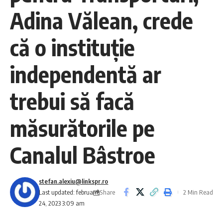
Adina Vălean, crede
că o instituţie
independentă ar
trebui să facă
măsurătorile pe
Canalul Bâstroe
stefan.alexiu@linkspr.ro
Share
Last updated: februarie
2 Min Read
24, 2023 3:09 am