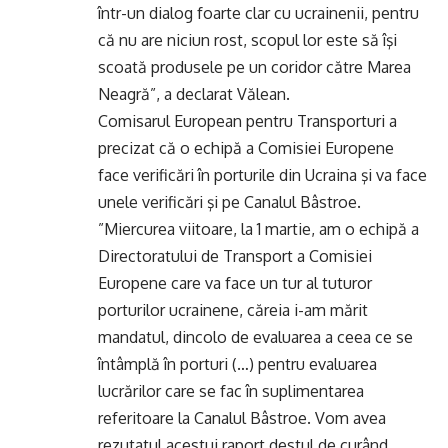
într-un dialog foarte clar cu ucrainenii, pentru
că nu are niciun rost, scopul lor este să îşi
scoată produsele pe un coridor către Marea
Neagră”, a declarat Vălean.
Comisarul European pentru Transporturi a
precizat că o echipă a Comisiei Europene
face verificări în porturile din Ucraina şi va face
unele verificări şi pe Canalul Bâstroe.
”Miercurea viitoare, la 1 martie, am o echipă a
Directoratului de Transport a Comisiei
Europene care va face un tur al tuturor
porturilor ucrainene, căreia i-am mărit
mandatul, dincolo de evaluarea a ceea ce se
întâmplă în porturi (…) pentru evaluarea
lucrărilor care se fac în suplimentarea
referitoare la Canalul Bâstroe. Vom avea
rezutatul acestui raport destul de curând,