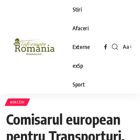
Stiri
Afaceri
Externe
Aa
exSp
Sport
AFACERI
Comisarul european
pentru Transporturi,