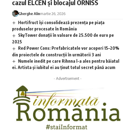
cazul ELCEN și blocajul ORNISS
Gherghe Alin
martie 26, 2026
Hortifruct își consolidează prezența pe piața
produselor procesate în România
SkyTower donații în valoare de 25.500 de euro pe
2025
Red Power Cons: Prefabricatele vor acoperi 15–20%
din proiectele de construcții în următorii 3 ani
Numele inedit pe care Rihnna l-a ales pentru băiatul
ei. Artista și iubitul ei au ținut totul secret până acum
- Advertisement -