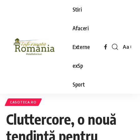
Stiri
Afaceri
Externe
Aa
exSp
Sport
CASOTECA.RO
Cluttercore, o nouă
tendinţă pentru