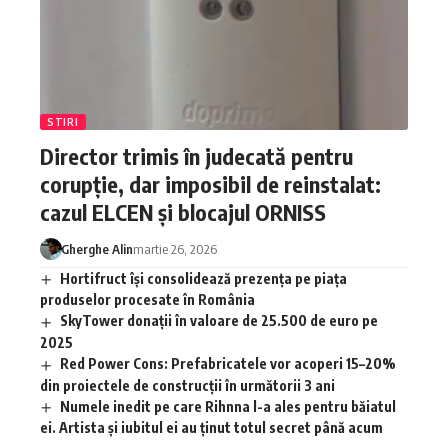
STIRI
Director trimis în judecată pentru
corupție, dar imposibil de reinstalat:
cazul ELCEN și blocajul ORNISS
Gherghe Alin
martie 26, 2026
Hortifruct își consolidează prezența pe piața
produselor procesate în România
SkyTower donații în valoare de 25.500 de euro pe
2025
Red Power Cons: Prefabricatele vor acoperi 15–20%
din proiectele de construcții în următorii 3 ani
Numele inedit pe care Rihnna l-a ales pentru băiatul
ei. Artista și iubitul ei au ținut totul secret până acum