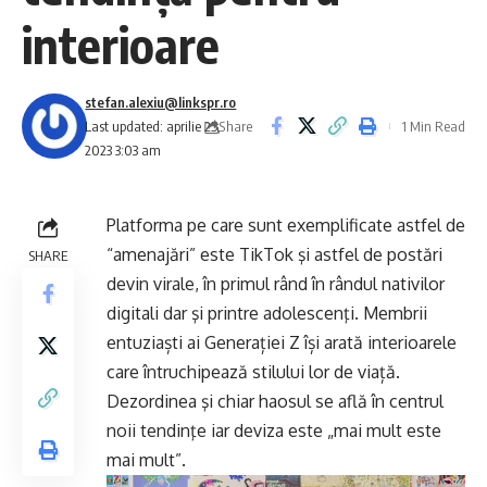
interioare
stefan.alexiu@linkspr.ro
Share
Last updated: aprilie 25,
1 Min Read
2023 3:03 am
Platforma pe care sunt exemplificate astfel de
“amenajări” este TikTok şi astfel de postări
SHARE
devin virale, în primul rând în rândul nativilor
digitali dar şi printre adolescenţi. Membrii
entuziaști ai Generației Z își arată interioarele
care întruchipează stilului lor de viață.
Dezordinea şi chiar haosul se află în centrul
noii tendinţe iar deviza este „mai mult este
mai mult”.