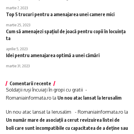
martie 7, 2023
Top 5 trucuri pentru a amenajarea unei camere mici
martie 25, 2023
Cum să amenajezi spațiul de joacă pentru copii în locuința
ta
aprilie 5, 2023
Idei pentru amenajarea optimă a unei cămări
martie 31, 2023
Comentarii recente
Soldații ruși încuiați în gropi cu gratii -
Romaniainformata.ro
la
Un nou atac lansat la Ierusalim
Un nou atac lansat la Ierusalim - Romaniainformata.ro
la
Un număr mare de asociații a cerut revizuirea listei de
boli care sunt incompatibile cu capacitatea de a deține sau