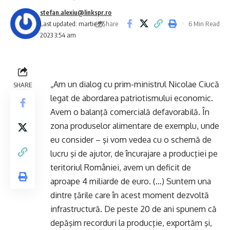
stefan.alexiu@linkspr.ro
Share
Last updated: martie 27,
6 Min Read
2023 3:54 am
„Am un dialog cu prim-ministrul Nicolae Ciucă
SHARE
legat de abordarea patriotismului economic.
Avem o balanţă comercială defavorabilă. În
zona produselor alimentare de exemplu, unde
eu consider – şi vom vedea cu o schemă de
lucru şi de ajutor, de încurajare a producţiei pe
teritoriul României, avem un deficit de
aproape 4 miliarde de euro. (…) Suntem una
dintre ţările care în acest moment dezvoltă
infrastructură. De peste 20 de ani spunem că
depăşim recorduri la producţie, exportăm şi,