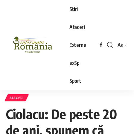
Stiri
Afaceri
Externe
Aa
exSp
Sport
AFACERI
Ciolacu: De peste 20
de ani, spunem că