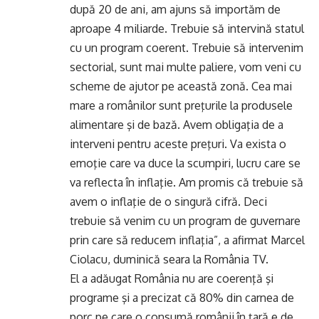
după 20 de ani, am ajuns să importăm de
aproape 4 miliarde. Trebuie să intervină statul
cu un program coerent. Trebuie să intervenim
sectorial, sunt mai multe paliere, vom veni cu
scheme de ajutor pe această zonă. Cea mai
mare a românilor sunt preţurile la produsele
alimentare şi de bază. Avem obligaţia de a
interveni pentru aceste preţuri. Va exista o
emoţie care va duce la scumpiri, lucru care se
va reflecta în inflaţie. Am promis că trebuie să
avem o inflaţie de o singură cifră. Deci
trebuie să venim cu un program de guvernare
prin care să reducem inflaţia”, a afirmat Marcel
Ciolacu, duminică seara la România TV.
El a adăugat România nu are coerenţă şi
programe şi a precizat că 80% din carnea de
porc pe care o consumă românii în ţară e de