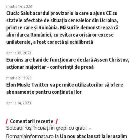
martie 14, 2023
Ciucă: Salut acordul provizoriu la care a ajuns CE cu
statele afectate de situaţia cerealelor din Ucraina,
printre care şi România. Măsurile demonstrează că
abordarea României, cu evitarea oricăror excese
unilaterale, a fost corectă şi echilibrată
aprilie 30, 2023
Euroins are bani de funcționare declară Assen Christov,
acționar majoritar – conferință de presă
martie 21, 2023
Elon Musk: Twitter va permite utilizatorilor să ofere
abonamente pentru conţinutul lor
aprilie 14, 2023
Comentarii recente
Soldații ruși încuiați în gropi cu gratii -
Romaniainformata.ro
la
Un nou atac lansat la Ierusalim