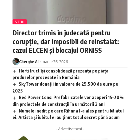
STIRI
Director trimis în judecată pentru
corupție, dar imposibil de reinstalat:
cazul ELCEN și blocajul ORNISS
Gherghe Alin
martie 26, 2026
Hortifruct își consolidează prezența pe piața
produselor procesate în România
SkyTower donații în valoare de 25.500 de euro pe
2025
Red Power Cons: Prefabricatele vor acoperi 15–20%
din proiectele de construcții în următorii 3 ani
Numele inedit pe care Rihnna l-a ales pentru băiatul
ei. Artista și iubitul ei au ținut totul secret până acum
- Advertisement -