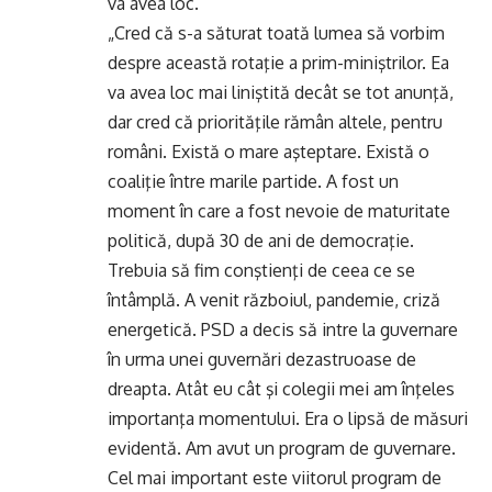
va avea loc.
„Cred că s-a săturat toată lumea să vorbim
despre această rotaţie a prim-miniştrilor. Ea
va avea loc mai liniştită decât se tot anunţă,
dar cred că priorităţile rămân altele, pentru
români. Există o mare aşteptare. Există o
coaliţie între marile partide. A fost un
moment în care a fost nevoie de maturitate
politică, după 30 de ani de democraţie.
Trebuia să fim conştienţi de ceea ce se
întâmplă. A venit războiul, pandemie, criză
energetică. PSD a decis să intre la guvernare
în urma unei guvernări dezastruoase de
dreapta. Atât eu cât şi colegii mei am înţeles
importanţa momentului. Era o lipsă de măsuri
evidentă. Am avut un program de guvernare.
Cel mai important este viitorul program de