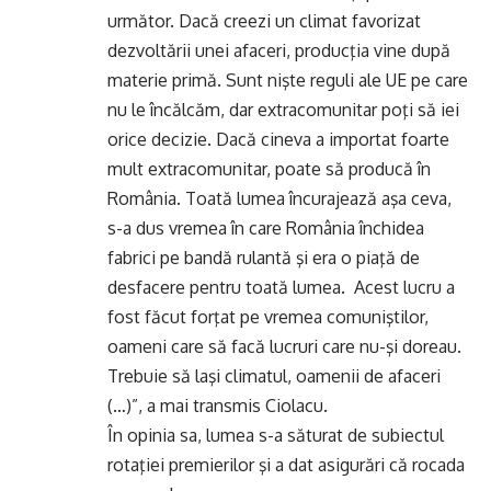
următor. Dacă creezi un climat favorizat
dezvoltării unei afaceri, producţia vine după
materie primă. Sunt nişte reguli ale UE pe care
nu le încălcăm, dar extracomunitar poţi să iei
orice decizie. Dacă cineva a importat foarte
mult extracomunitar, poate să producă în
România. Toată lumea încurajează aşa ceva,
s-a dus vremea în care România închidea
fabrici pe bandă rulantă şi era o piaţă de
desfacere pentru toată lumea. Acest lucru a
fost făcut forţat pe vremea comuniştilor,
oameni care să facă lucruri care nu-şi doreau.
Trebuie să laşi climatul, oamenii de afaceri
(…)”, a mai transmis Ciolacu.
În opinia sa, lumea s-a săturat de subiectul
rotaţiei premierilor şi a dat asigurări că rocada