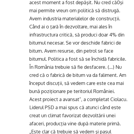
acest moment a fost depăşit. Nu cred că0şi
mai permite vreun om politică să distrugă.
Avem industria materialelor de construcţii.
Când ai o ţară în dezvoltare, mai ales în
infrastructura critică, să produci doar 4% din
bitumul necesar. Se vor deschide fabrici de
bitum. Avem resurse, din petrol se face
bitumul. Politica a fost să se închidă fabricile.
În România trebuie să fie desfacere. (…) Nu
cred că o fabrică de bitum va da faliment. Am
început discuţii, să vedem care este cea mai
bună poziţionare pe teritoriul României.
Acest proiect a avansat”, a completat Ciolacu.
Liderul PSD a mai spus că atunci când este
creat un climat favorizat dezvoltării unei
afaceri, producţia vine după materie primă.
„Este clar că trebuie să vedem şi pasul