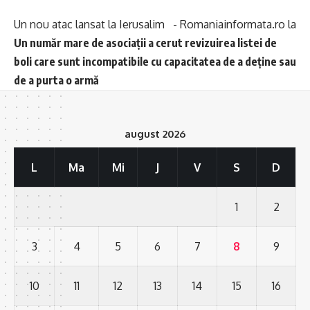
Un nou atac lansat la Ierusalim - Romaniainformata.ro
la
Un număr mare de asociații a cerut revizuirea listei de
boli care sunt incompatibile cu capacitatea de a deține sau
de a purta o armă
august 2026
L
Ma
Mi
J
V
S
D
1
2
3
4
5
6
7
8
9
10
11
12
13
14
15
16