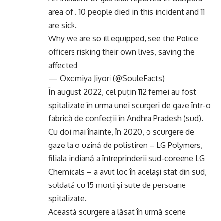
area of . 10 people died in this incident and 11
are sick.
Why we are so ill equipped, see the Police
officers risking their own lives, saving the
affected
— Oxomiya Jiyori (@SouleFacts)
În august 2022, cel puţin 112 femei au fost
spitalizate în urma unei scurgeri de gaze într-o
fabrică de confecţii în Andhra Pradesh (sud).
Cu doi mai înainte, în 2020, o scurgere de
gaze la o uzină de polistiren – LG Polymers,
filiala indiană a întreprinderii sud-coreene LG
Chemicals – a avut loc în acelaşi stat din sud,
soldată cu 15 morţi şi sute de persoane
spitalizate.
Această scurgere a lăsat în urmă scene