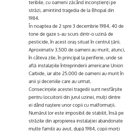
teribile, cu oameni zăcând inconştienţi pe
străzi, amintind tragedia de la Bhopal din
1984.
În noaptea de 2 spre 3 decembrie 1984, 40 de
tone de gaze s-au scurs dintr-o uzină de
pesticide, în acest oraş situat în centrul ţării.
Aproximativ 3.500 de oameni au murit, atunci,
în câteva zile, în principal la periferie, unde se
află instalaţiile întreprinderii americane Union
Carbide, iar alte 25.000 de oameni au murit în
anii şi deceniile care au urmat.
Consecinţele acestei tragedii sunt nesfârşite
pentru locuitorii din jurul uzinei, mulţi dintre
ei dând naştere unor copii cu malformaţii.
Numărul lor este imposibil de stabilit, însă pe
străzile din apropierea instalaţiei abandonate
multe familii au avut, după 1984, copii morţi