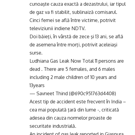
cunoaşte cauza exactă a dezastrului, iar tipul
de gaz va fi stabilit, sublinaiză comisarul.
Cinci femei se află între victime, potrivit
televiziunii indiene NDTV.
Doi băieţi, în vârstă de zece şi 13 ani, se află
de asemena între morţi, potrivit aceleiaşi
surse.
Ludhiana Gas Leak Now Total 11 persons are
dead . There are 5 females, and 6 males
including 2 male children of 10 years and
13years
— Savneet Thind (@690c951763d4408)
Acest tip de accident este frecvent în India –
cea mai populată ţară din lume -, criticată
adesea din cauza normelor proaste de
securitate industrială.
An incident of gas leak reported in Giaspura