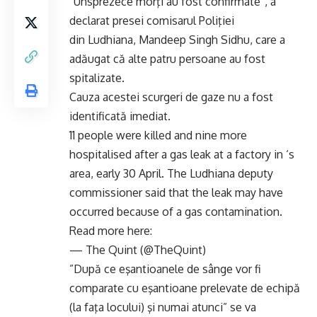
”Unsprezece morţi au fost confirmate”, a
declarat presei comisarul Poliţiei
din Ludhiana, Mandeep Singh Sidhu, care a
adăugat că alte patru persoane au fost
spitalizate.
Cauza acestei scurgeri de gaze nu a fost
identificată imediat.
11 people were killed and nine more
hospitalised after a gas leak at a factory in ‘s
area, early 30 April. The Ludhiana deputy
commissioner said that the leak may have
occurred because of a gas contamination.
Read more here:
— The Quint (@TheQuint)
”După ce eşantioanele de sânge vor fi
comparate cu eşantioane prelevate de echipă
(la faţa locului) şi numai atunci” se va