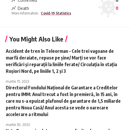
Confirmed
0
Death
0
More Information:
Covid-19 Statistics
You Might Also Like
Accident de tren în Teleorman – Cele trei vagoane de
marfă deraiate, repuse pe şine/ Marţi se vor face
verificări şi reparaţii la liniile ferate/ Circulaţia în staţia
Roşiori Nord, pe liniile 1, 2 şi 3
martie 15, 2023
Directorul Fondului Naţional de Garantare a Creditelor
pentru IMM: Anul trecut a fost în premieră, în 15 ani, în
care nu s-a epuizat plafonul de garantare de 1,5 miliarde
pentru Noua Casă/ Anul acesta se vede o oarecare
accelerare a ritmului
martie 30, 2023