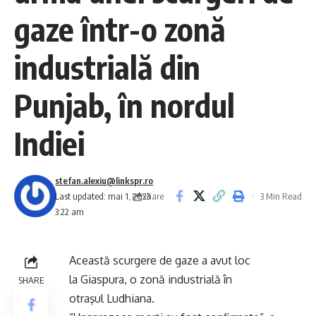
gaze într-o zonă
industrială din
Punjab, în nordul
Indiei
stefan.alexiu@linkspr.ro
Share
Last updated: mai 1, 2023
3 Min Read
3:22 am
Această scurgere de gaze a avut loc
la Giaspura, o zonă industrială în
SHARE
otraşul Ludhiana.