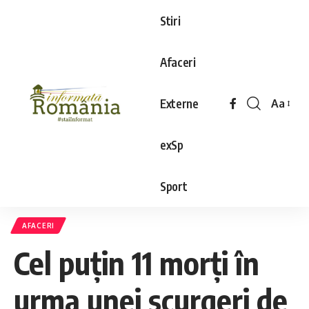
Stiri
Afaceri
Externe
Aa
exSp
Sport
AFACERI
Cel puţin 11 morţi în
urma unei scurgeri de