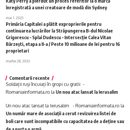
Katy Perry a pierdut un proces referitor la o marcă
înregistrată a unei creatoare de modă din Sydney
mai 1, 2023
Primăria Capitalei a plătit exproprierile pentru
continuarea lucrărilor la Străpungerea B-dul Nicolae
Grigorescu – Splai Dudescu – Intersecţie Calea Vitan
Bârzeşti, etapa a II-a / Peste 10 milioane de lei pentru 16
proprietari
martie 28, 2023
Comentarii recente
Soldații ruși încuiați în gropi cu gratii -
Romaniainformata.ro
la
Un nou atac lansat la Ierusalim
Un nou atac lansat la Ierusalim - Romaniainformata.ro
la
Un număr mare de asociații a cerut revizuirea listei de
boli care sunt incompatibile cu capacitatea de a deține sau
de a purta o armă