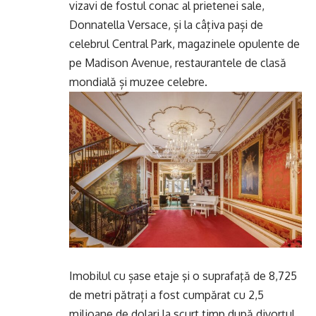
vizavi de fostul conac al prietenei sale,
Donnatella Versace, și la câțiva pași de
celebrul Central Park, magazinele opulente de
pe Madison Avenue, restaurantele de clasă
mondială și muzee celebre.
Imobilul cu șase etaje şi o suprafaţă de 8,725
de metri pătrați a fost cumpărat cu 2,5
milioane de dolari la scurt timp după divorțul