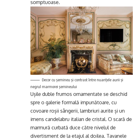
somptuoase.
Decor cu şemineu şi contrast între nuanţele aurii şi
negrul marmorei şemineului
Ușile duble frumos ornamentate se deschid
spre o galerie formală impunătoare, cu
covoare roșii sângerii, lambriuri aurite și un
imens candelabru italian de cristal. O scară de
marmură curbată duce către nivelul de
divertisment de la etajul al doilea. Tavanele