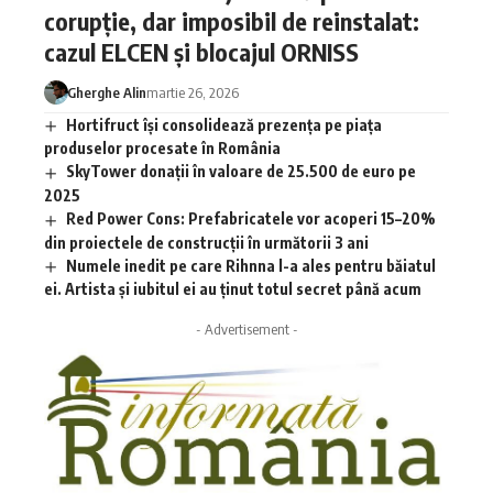
corupție, dar imposibil de reinstalat:
cazul ELCEN și blocajul ORNISS
Gherghe Alin
martie 26, 2026
Hortifruct își consolidează prezența pe piața
produselor procesate în România
SkyTower donații în valoare de 25.500 de euro pe
2025
Red Power Cons: Prefabricatele vor acoperi 15–20%
din proiectele de construcții în următorii 3 ani
Numele inedit pe care Rihnna l-a ales pentru băiatul
ei. Artista și iubitul ei au ținut totul secret până acum
- Advertisement -