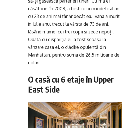
să-și găsească parteneri tineri. Ultima ei
căsătorie, în 2008, a fost cu un model italian,
cu 23 de ani mai tânăr decât ea. Ivana a murit
în iulie anul trecut la vârsta de 73 de ani,
lăsând mamei cei trei copii și zece nepoți.
Odată cu dispariția ei, a fost scoasă la
vânzare casa ei, o clădire opulentă din
Manhattan, pentru suma de 26,5 milioane de
dolari.
O casă cu 6 etaje în Upper
East Side