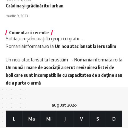
Grădina şi grădinăritul urban
martie 9, 2023
Comentarii recente
Soldații ruși încuiați în gropi cu gratii -
Romaniainformata.ro
la
Un nou atac lansat la Ierusalim
Un nou atac lansat la Ierusalim - Romaniainformata.ro
la
Un număr mare de asociații a cerut revizuirea listei de
boli care sunt incompatibile cu capacitatea de a deține sau
de a purta o armă
august 2026
L
Ma
Mi
J
V
S
D