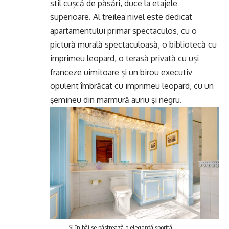
stil cușcă de păsări, duce la etajele
superioare. Al treilea nivel este dedicat
apartamentului primar spectaculos, cu o
pictură murală spectaculoasă, o bibliotecă cu
imprimeu leopard, o terasă privată cu uși
franceze uimitoare și un birou executiv
opulent îmbrăcat cu imprimeu leopard, cu un
șemineu din marmură auriu și negru.
Şi în băi se păstrează o eleganţă sporită