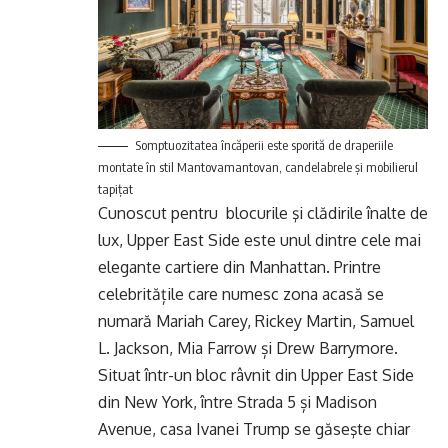
Somptuozitatea încăperii este sporită de draperiile
montate în stil Mantovamantovan, candelabrele şi mobilierul
tapiţat
Cunoscut pentru blocurile şi clădirile înalte de
lux, Upper East Side este unul dintre cele mai
elegante cartiere din Manhattan. Printre
celebritățile care numesc zona acasă se
numară Mariah Carey, Rickey Martin, Samuel
L. Jackson, Mia Farrow și Drew Barrymore.
Situat într-un bloc râvnit din Upper East Side
din New York, între Strada 5 și Madison
Avenue, casa Ivanei Trump se găseşte chiar