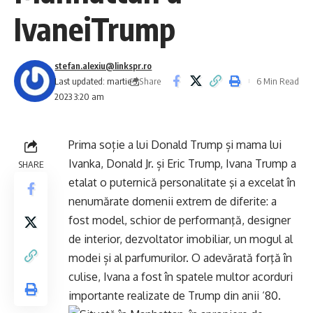
IvaneiTrump
stefan.alexiu@linkspr.ro
Share
Last updated: martie 3,
6 Min Read
2023 3:20 am
Prima soție a lui Donald Trump și mama lui
Ivanka, Donald Jr. și Eric Trump, Ivana Trump a
SHARE
etalat o puternică personalitate şi a excelat în
nenumărate domenii extrem de diferite: a
fost model, schior de performanţă, designer
de interior, dezvoltator imobiliar, un mogul al
modei și al parfumurilor. O adevărată forţă în
culise, Ivana a fost în spatele multor acorduri
importante realizate de Trump din anii ‘80.