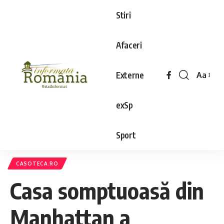
Stiri
Afaceri
Externe
Aa
exSp
Sport
CASOTECA.RO
Casa somptuoasă din
Manhattan a