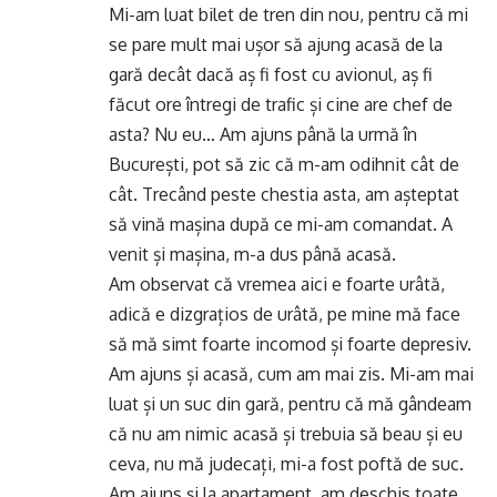
Mi-am luat bilet de tren din nou, pentru că mi
se pare mult mai ușor să ajung acasă de la
gară decât dacă aș fi fost cu avionul, aș fi
făcut ore întregi de trafic și cine are chef de
asta? Nu eu… Am ajuns până la urmă în
București, pot să zic că m-am odihnit cât de
cât. Trecând peste chestia asta, am așteptat
să vină mașina după ce mi-am comandat. A
venit și mașina, m-a dus până acasă.
Am observat că vremea aici e foarte urâtă,
adică e dizgrațios de urâtă, pe mine mă face
să mă simt foarte incomod și foarte depresiv.
Am ajuns și acasă, cum am mai zis. Mi-am mai
luat și un suc din gară, pentru că mă gândeam
că nu am nimic acasă și trebuia să beau și eu
ceva, nu mă judecați, mi-a fost poftă de suc.
Am ajuns și la apartament, am deschis toate