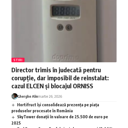
STIRI
Director trimis în judecată pentru
corupție, dar imposibil de reinstalat:
cazul ELCEN și blocajul ORNISS
Gherghe Alin
martie 26, 2026
Hortifruct își consolidează prezența pe piața
produselor procesate în România
SkyTower donații în valoare de 25.500 de euro pe
2025