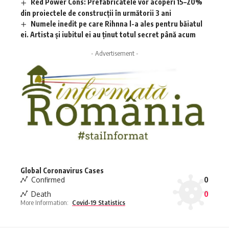
Red Power Cons: Prefabricatele vor acoperi 15–20%
din proiectele de construcții în următorii 3 ani
Numele inedit pe care Rihnna l-a ales pentru băiatul
ei. Artista și iubitul ei au ținut totul secret până acum
- Advertisement -
Global Coronavirus Cases
Confirmed
0
Death
0
More Information:
Covid-19 Statistics