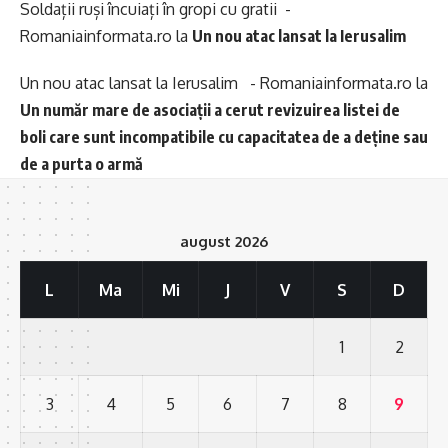
Soldații ruși încuiați în gropi cu gratii -
Romaniainformata.ro
la
Un nou atac lansat la Ierusalim
Un nou atac lansat la Ierusalim - Romaniainformata.ro
la
Un număr mare de asociații a cerut revizuirea listei de
boli care sunt incompatibile cu capacitatea de a deține sau
de a purta o armă
august 2026
L
Ma
Mi
J
V
S
D
1
2
3
4
5
6
7
8
9