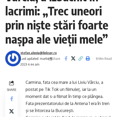
lacrimi: „Trec uneori
prin niște stări foarte
nașpa ale vieții mele”
stefan.alexiu@linkspr.ro
Share
Last updated: martie 6,
8 Min Read
2023 4:44 am
Carmina, fata cea mare a lui Liviu Vârciu, a
postat pe Tik Tok un filmuleț, iar la un
SHARE
moment dat s-a filmat în timp ce plângea.
Fata prezentatorului de la Antena 1 era în tren
și se întorcea la București.