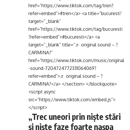
href=”https://www.tiktok.com/tag/tren?
refer=embed”>#tren</a> <a title=”bucuresti”
target=”_blank”
href=”https://www.tiktok.com/tag/bucuresti
?refer=embed”>#bucuresti</a> <a
target=”_blank” title=”♬ original sound – ?
CARMINA?”
href=”https://www.tiktok.com/music/original
-sound-7204724772331064069?
refer=embed”>♬ original sound – ?
CARMINA?</a> </section> </blockquote>
<script async
src=”https://www.tiktok.com/embed.js”>
</script>
„Trec uneori prin niște stări
și niște faze foarte nașpa