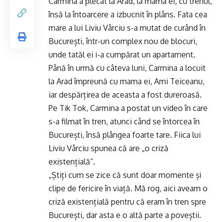
Carmina a plecat la Arad, la mama ei, cu trenul,
însă la întoarcere a izbucnit în plâns. Fata cea
mare a lui Liviu Vârciu s-a mutat de curând în
București, într-un complex nou de blocuri,
unde tatăl ei i-a cumpărat un apartament.
Până în urmă cu câteva luni, Carmina a locuit
la Arad împreună cu mama ei, Ami Teiceanu,
iar despărțirea de aceasta a fost dureroasă.
Pe Tik Tok, Carmina a postat un video în care
s-a filmat în tren, atunci când se întorcea în
București, însă plângea foarte tare. Fiica lui
Liviu Vârciu spunea că are „o criză
existențială”.
„Știți cum se zice că sunt doar momente și
clipe de fericire în viață. Mă rog, aici aveam o
criză existențială pentru că eram în tren spre
București, dar asta e o altă parte a poveștii.