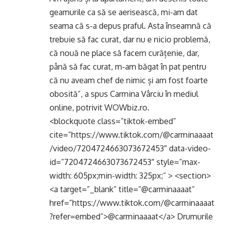
geamurile ca să se aerisească, mi-am dat
seama că s-a depus praful. Asta înseamnă că
trebuie să fac curat, dar nu e nicio problemă,
că nouă ne place să facem curățenie, dar,
până să fac curat, m-am băgat în pat pentru
că nu aveam chef de nimic și am fost foarte
obosită”, a spus Carmina Vârciu în mediul
online, potrivit WOWbiz.ro.
<blockquote class=”tiktok-embed”
cite=”https://www.tiktok.com/@carminaaaat
/video/7204724663073672453″ data-video-
id=”7204724663073672453″ style=”max-
width: 605px;min-width: 325px;” > <section>
<a target=”_blank” title=”@carminaaaat”
href=”https://www.tiktok.com/@carminaaaat
?refer=embed”>@carminaaaat</a> Drumurile