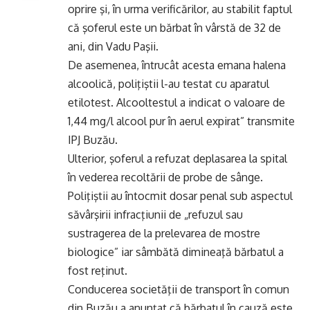
oprire şi, în urma verificărilor, au stabilit faptul
că şoferul este un bărbat în vârstă de 32 de
ani, din Vadu Paşii.
De asemenea, întrucât acesta emana halena
alcoolică, poliţiştii l-au testat cu aparatul
etilotest. Alcooltestul a indicat o valoare de
1,44 mg/l alcool pur în aerul expirat” transmite
IPJ Buzău.
Ulterior, şoferul a refuzat deplasarea la spital
în vederea recoltării de probe de sânge.
Poliţiştii au întocmit dosar penal sub aspectul
săvârşirii infracţiunii de „refuzul sau
sustragerea de la prelevarea de mostre
biologice” iar sâmbătă dimineaţă bărbatul a
fost reţinut.
Conducerea societăţii de transport în comun
din Buzău a anunţat că bărbatul în cauză este