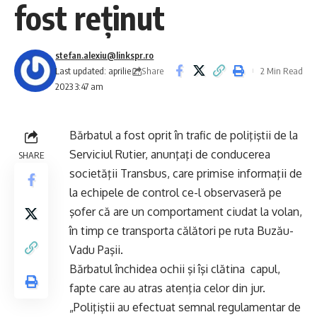
fost reţinut
stefan.alexiu@linkspr.ro
Share
Last updated: aprilie 2,
2 Min Read
2023 3:47 am
Bărbatul a fost oprit în trafic de poliţiştii de la
Serviciul Rutier, anunţaţi de conducerea
SHARE
societăţii Transbus, care primise informaţii de
la echipele de control ce-l observaseră pe
şofer că are un comportament ciudat la volan,
în timp ce transporta călători pe ruta Buzău-
Vadu Paşii.
Bărbatul închidea ochii şi îşi clătina capul,
fapte care au atras atenţia celor din jur.
„Poliţiştii au efectuat semnal regulamentar de