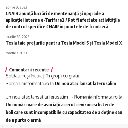
aprilie 9, 2023
CNAIR anunţă lucrări de mentenanţă şi upgrade a
aplicaţiei interne e-Tarifare2 / Pot fi afectate activităţile
de control specifice CNAIR în punctele de frontieră
martie 28, 2023
Tesla taie prețurile pentru Tesla Model S şi Tesla Model X
martie 7, 2023
Comentarii recente
Soldații ruși încuiați în gropi cu gratii -
Romaniainformata.ro
la
Un nou atac lansat la Ierusalim
Un nou atac lansat la Ierusalim - Romaniainformata.ro
la
Un număr mare de asociații a cerut revizuirea listei de
boli care sunt incompatibile cu capacitatea de a deține sau
de a purta o armă