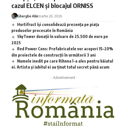
cazul ELCEN și blocajul ORNISS
Gherghe Alin
martie 26, 2026
Hortifruct își consolidează prezența pe piața
produselor procesate în România
SkyTower donații în valoare de 25.500 de euro pe
2025
Red Power Cons: Prefabricatele vor acoperi 15–20%
din proiectele de construcții în următorii 3 ani
Numele inedit pe care Rihnna l-a ales pentru băiatul
ei. Artista și iubitul ei au ținut totul secret până acum
- Advertisement -