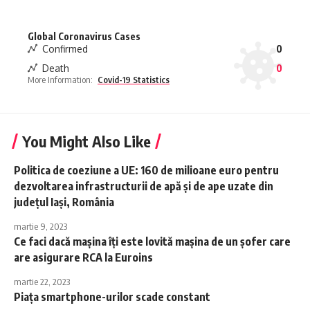
Global Coronavirus Cases
Confirmed
0
Death
0
More Information:
Covid-19 Statistics
You Might Also Like
Politica de coeziune a UE: 160 de milioane euro pentru
dezvoltarea infrastructurii de apă şi de ape uzate din
judeţul Iaşi, România
martie 9, 2023
Ce faci dacă mașina îți este lovită mașina de un șofer care
are asigurare RCA la Euroins
martie 22, 2023
Piaţa smartphone-urilor scade constant