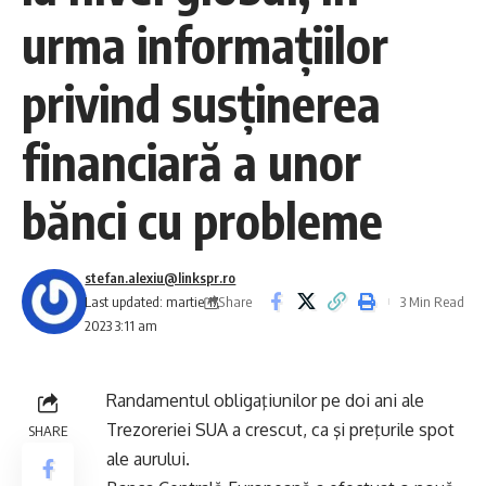
urma informaţiilor
privind susţinerea
financiară a unor
bănci cu probleme
stefan.alexiu@linkspr.ro
Share
Last updated: martie 17,
3 Min Read
2023 3:11 am
Randamentul obligaţiunilor pe doi ani ale
Trezoreriei SUA a crescut, ca şi preţurile spot
SHARE
ale aurului.