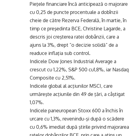
Pieţele financiare încă anticipează o majorare
cu 0,25 de puncte procentuale a dobînzii
cheie de către Rezerva Federală, în martie, în
timp ce preşedinta BCE, Christine Lagarde, a
descris joi creşterea ratei dobânzii, care a
ajuns la 3%, drept ”o decizie solidă” de a
readuce inflaţia sub control.
Indicele Dow Jones Industrial Average a
crescut cu 1,22%, S&P 500 cu1,8%, iar Nasdaq
Composite cu 2,51%.
Indicele global al acţiunilor MSCI, care
urmăreşte acţiunile din 49 de ţări, a câştigat
1,07%.
Indicele paneuropean Stoxx 600 a închis în
urcare cu 1,3%, revenindu-şi după o scădere
cu 0,6% imediat după ştirile privind majorarea
ratelor dobânzilor BCE, prin care a atins un