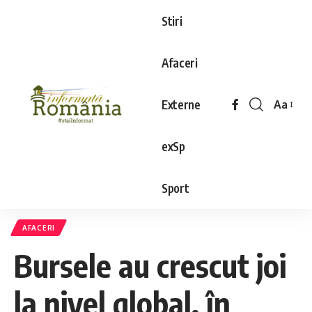
Stiri
Afaceri
Externe
Aa
exSp
Sport
AFACERI
Bursele au crescut joi
la nivel global, în