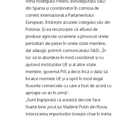
Inma Rodríguez-Piñero, eurodeputată S&D
din Spania şi coordonator în comisia de
comerţ internaţional a Parlamentului
European, întăreşte acuzele colegului său din
Polonia. Şi ea recunoaşte că afluxul de
produse agricole ucrainene a provocat unele
perturbări ale pieţei în unele state membre,
dar adaugă, potrivit comunicatului S&D: „În
loc să le abordeze în mod coordonat şi cu
ajutorul instituţiilor UE şi al altor state
membre, guvernul PiS a decis încă o dată să
încalce normele UE şi a oprit în mod ilegal
fluxurile comerciale cu care a fost de acord cu
aproape un an în urmă”.
„Sunt îngrijorată că această decizie face
foarte bine jocul lui Vladimir Putin din Rusia.
Interzicerea importurilor loveşte chiar în inima