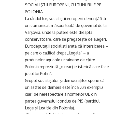
SOCIALIŞTII EUROPENI, CU TUNURILE PE
POLONIA
La rândul lor, socialiştii europeni denunţă într-
un comunicat măsura luată de guvernul de la
Varşovia, unde la putere este dreapta
conservatoare, care se pregăteşte de alegeri.
Eurodeputaţii socialişti arată că interzicerea –
pe care o califică drept „ilegală” – a
produselor agricole ucrainene de către
Polonia reprezintă „o reacţie isterică care face
jocul lui Putin”.
Grupul socialiştilor şi democraţilor spune că
un astfel de demers este încă „un exemplu
clar” de nerespectare a normelor UE din
partea guvernului condus de PiS (partidul
Lege şi Justiţie din Polonia).