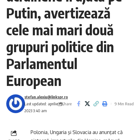
Putin, avertizează
cele mai mari două
grupuri politice din
Parlamentul
European
stefan.alexiu@linkspr.ro
Share
Last updated: aprilie 19,
9 Min Read
2023 3:40 am
Polonia, Ungaria şi Slovacia au anunţat că