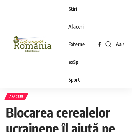
Stiri
Afaceri
Externe
Aa
exSp
Sport
AFACERI
Blocarea cerealelor
ucrainene îl ajută pe