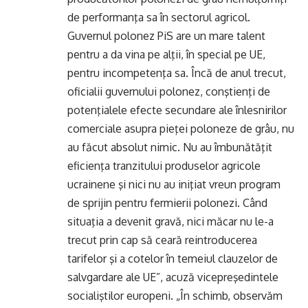
de performanţa sa în sectorul agricol.
Guvernul polonez PiS are un mare talent
pentru a da vina pe alţii, în special pe UE,
pentru incompetenţa sa. Încă de anul trecut,
oficialii guvernului polonez, conştienţi de
potenţialele efecte secundare ale înlesnirilor
comerciale asupra pieţei poloneze de grâu, nu
au făcut absolut nimic. Nu au îmbunătăţit
eficienţa tranzitului produselor agricole
ucrainene şi nici nu au iniţiat vreun program
de sprijin pentru fermierii polonezi. Când
situaţia a devenit gravă, nici măcar nu le-a
trecut prin cap să ceară reintroducerea
tarifelor şi a cotelor în temeiul clauzelor de
salvgardare ale UE”, acuză vicepreşedintele
socialiştilor europeni. „În schimb, observăm