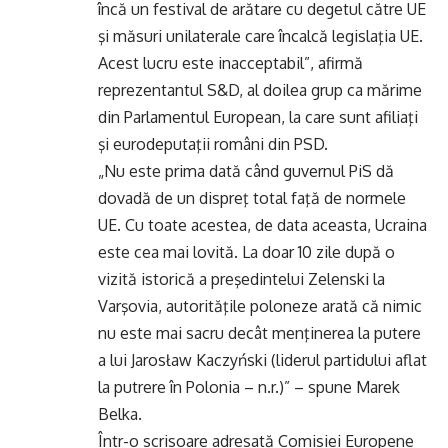
încă un festival de arătare cu degetul către UE
şi măsuri unilaterale care încalcă legislaţia UE.
Acest lucru este inacceptabil”, afirmă
reprezentantul S&D, al doilea grup ca mărime
din Parlamentul European, la care sunt afiliaţi
şi eurodeputaţii români din PSD.
„Nu este prima dată când guvernul PiS dă
dovadă de un dispreţ total faţă de normele
UE. Cu toate acestea, de data aceasta, Ucraina
este cea mai lovită. La doar 10 zile după o
vizită istorică a preşedintelui Zelenski la
Varşovia, autorităţile poloneze arată că nimic
nu este mai sacru decât menţinerea la putere
a lui Jarosław Kaczyński (liderul partidului aflat
la putrere în Polonia – n.r.)” – spune Marek
Belka.
Într-o scrisoare adresată Comisiei Europene