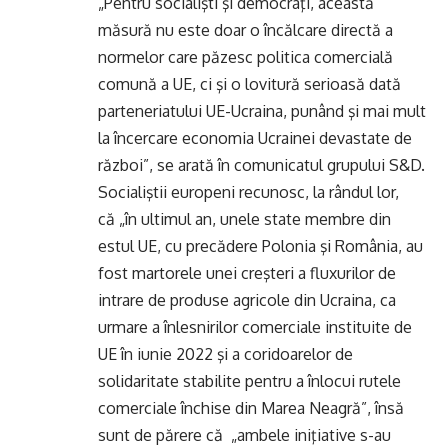
„Pentru socialişti şi democraţi, această
măsură nu este doar o încălcare directă a
normelor care păzesc politica comercială
comună a UE, ci şi o lovitură serioasă dată
parteneriatului UE-Ucraina, punând şi mai mult
la încercare economia Ucrainei devastate de
război”, se arată în comunicatul grupului S&D.
Socialiştii europeni recunosc, la rândul lor,
că „în ultimul an, unele state membre din
estul UE, cu precădere Polonia şi România, au
fost martorele unei creşteri a fluxurilor de
intrare de produse agricole din Ucraina, ca
urmare a înlesnirilor comerciale instituite de
UE în iunie 2022 şi a coridoarelor de
solidaritate stabilite pentru a înlocui rutele
comerciale închise din Marea Neagră”, însă
sunt de părere că „ambele iniţiative s-au