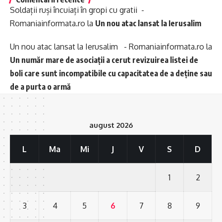
Soldații ruși încuiați în gropi cu gratii -
Romaniainformata.ro
la
Un nou atac lansat la Ierusalim
Un nou atac lansat la Ierusalim - Romaniainformata.ro
la
Un număr mare de asociații a cerut revizuirea listei de
boli care sunt incompatibile cu capacitatea de a deține sau
de a purta o armă
august 2026
L
Ma
Mi
J
V
S
D
1
2
3
4
5
6
7
8
9