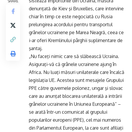
sistează importurile din Ucraina, măsură
SHARE
denunţată de Kiev şi Bruxelles, care intervine
chiar în timp ce este negociată cu Rusia
prelungirea acordului pentru transportul
grânelor ucrainene pe Marea Neagră, ceea ce
i-ar oferi Kremlinului pârghii suplimentare de
şantaj.
„Nu faceţi nimic care să slăbească Ucraina.
Asiguraţi-vă că grânele ucrainene ajung în
Africa. Nu luaţi măsuri unilaterale care încalcă
legislaţia UE. Acestea sunt mesajele Grupului
PPE către guvernele polonez, ungar şi slovac
care au anunţat blocarea unilaterală a intrării
grânelor ucrainene în Uniunea Europeană” –
se arată într-un comunicat al grupului
popularilor europeni (PPE), cel mai numeros
din Parlamentul European, la care sunt afiliaţi