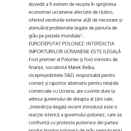
dovedit a fi extrem de reuşite în sprijinirea
economiei ucrainene afectate de război,
oferind veniturile externe atât de necesare şi
atenuând problemele legate de penuria de
grâu pe pieţele mondiale”.
EURODEPUTAT POLONEZ: INTERDICŢIA
IMPORTURILOR UCRAINENE ESTE ILEGALĂ
Fost premier al Poloniei şi fost ministru de
finanţe, socialistul Marek Belka,
vicepreşedintele S&D, responsabil pentru
comerţ şi raportor alternativ pentru relaţiile
comerciale cu Ucraina, are cuvinte dure la
adresa guvernului de dreapta al ţării sale.
„Interdicţia ilegală recent introdusă este o
reacţie isterică a guvernului polonez, care se
confruntă cu proteste puternice din partea
producătorilor polonezi de grâu nemulţumiţi