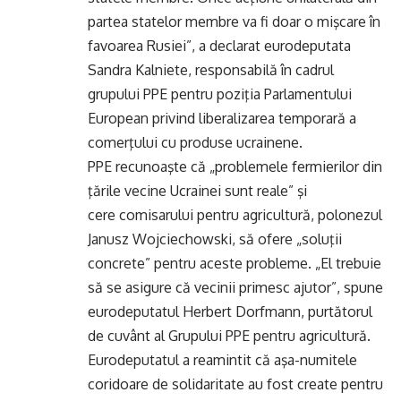
partea statelor membre va fi doar o mişcare în
favoarea Rusiei”, a declarat eurodeputata
Sandra Kalniete, responsabilă în cadrul
grupului PPE pentru poziţia Parlamentului
European privind liberalizarea temporară a
comerţului cu produse ucrainene.
PPE recunoaşte că „problemele fermierilor din
ţările vecine Ucrainei sunt reale” şi
cere comisarului pentru agricultură, polonezul
Janusz Wojciechowski, să ofere „soluţii
concrete” pentru aceste probleme. „El trebuie
să se asigure că vecinii primesc ajutor”, spune
eurodeputatul Herbert Dorfmann, purtătorul
de cuvânt al Grupului PPE pentru agricultură.
Eurodeputatul a reamintit că aşa-numitele
coridoare de solidaritate au fost create pentru