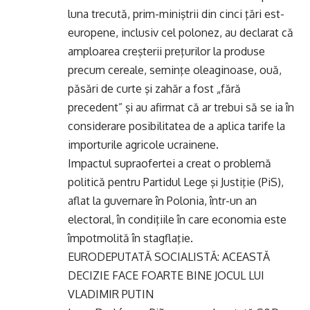
luna trecută, prim-miniştrii din cinci ţări est-
europene, inclusiv cel polonez, au declarat că
amploarea creşterii preţurilor la produse
precum cereale, seminţe oleaginoase, ouă,
păsări de curte şi zahăr a fost „fără
precedent” şi au afirmat că ar trebui să se ia în
considerare posibilitatea de a aplica tarife la
importurile agricole ucrainene.
Impactul supraofertei a creat o problemă
politică pentru Partidul Lege şi Justiţie (PiS),
aflat la guvernare în Polonia, într-un an
electoral, în condiţiile în care economia este
împotmolită în stagflaţie.
EURODEPUTATĂ SOCIALISTĂ: ACEASTĂ
DECIZIE FACE FOARTE BINE JOCUL LUI
VLADIMIR PUTIN