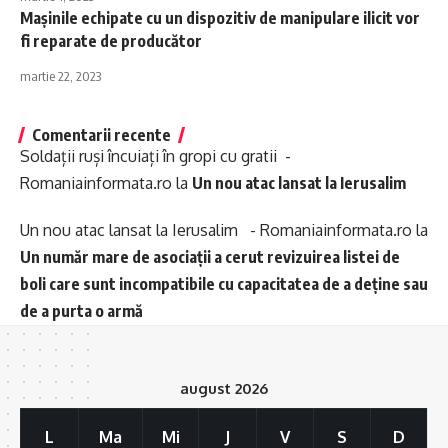
Mașinile echipate cu un dispozitiv de manipulare ilicit vor
fi reparate de producător
martie 22, 2023
Comentarii recente
Soldații ruși încuiați în gropi cu gratii -
Romaniainformata.ro
la
Un nou atac lansat la Ierusalim
Un nou atac lansat la Ierusalim - Romaniainformata.ro
la
Un număr mare de asociații a cerut revizuirea listei de
boli care sunt incompatibile cu capacitatea de a deține sau
de a purta o armă
august 2026
L
Ma
Mi
J
V
S
D