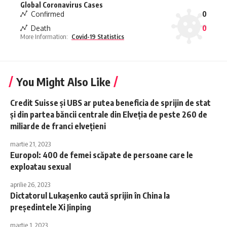
Global Coronavirus Cases
Confirmed
0
Death
0
More Information:
Covid-19 Statistics
You Might Also Like
Credit Suisse şi UBS ar putea beneficia de sprijin de stat
şi din partea băncii centrale din Elveţia de peste 260 de
miliarde de franci elveţieni
martie 21, 2023
Europol: 400 de femei scăpate de persoane care le
exploatau sexual
aprilie 26, 2023
Dictatorul Lukașenko caută sprijin în China la
președintele Xi Jinping
martie 1, 2023