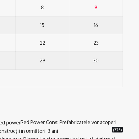
8
9
15
16
22
23
29
30
Red Power Cons: Prefabricatele vor acoperi
(375)
strucții în următorii 3 ani