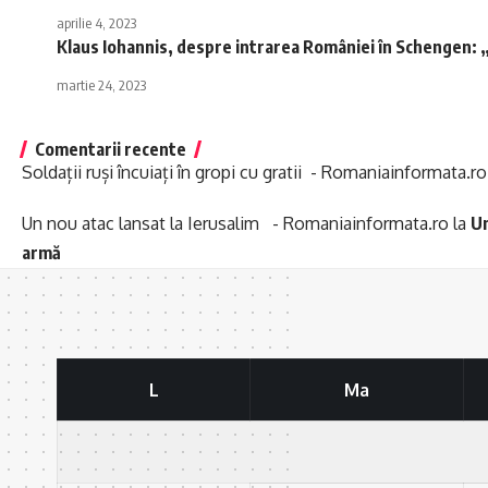
aprilie 4, 2023
Klaus Iohannis, despre intrarea României în Schengen: „
martie 24, 2023
Comentarii recente
Soldații ruși încuiați în gropi cu gratii - Romaniainformata.ro
Un nou atac lansat la Ierusalim - Romaniainformata.ro
la
Un
armă
L
Ma