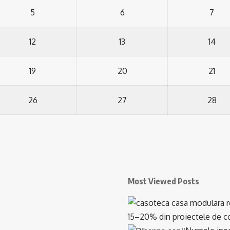
5
6
7
12
13
14
19
20
21
26
27
28
Most Viewed Posts
15–20% din proiectele de con