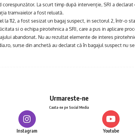
d corespunzător. La scurt timp după intervenție, SRI a declarat o
lația tramvaielor a fost reluată.
l la 112, a fost sesizat un bagaj suspect, in sectorul 2, într-o st
licitata si o echipa pirotehnica a SRI, care a pus in aplicare pro
ajului abandonat. Nu au rezultat elemente de interes pirotehnic
ia.ro
, surse din anchetă au declarat că în bagajul suspect nu s
Urmareste-ne
Cauta-ne pe Social Media
Instagram
Youtube