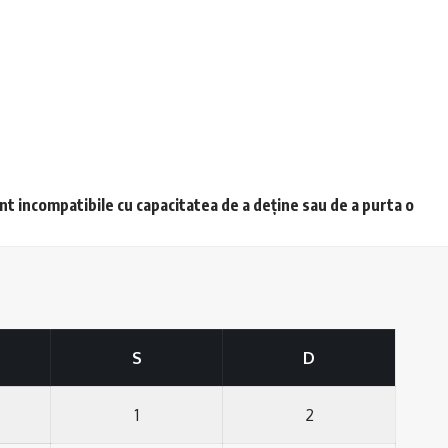
unt incompatibile cu capacitatea de a deține sau de a purta o
S
D
1
2