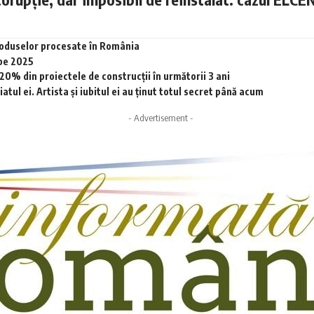
produselor procesate în România
 pe 2025
0% din proiectele de construcții în următorii 3 ani
tul ei. Artista și iubitul ei au ținut totul secret până acum
- Advertisement -