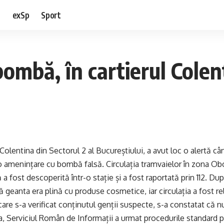
e
exSp
Sport
ombă, în cartierul Colent
l Colentina din Sectorul 2 al Bucureștiului, a avut loc o alertă c
 amenințare cu bombă falsă. Circulația tramvaielor în zona Ob
a fost descoperită într-o stație și a fost raportată prin 112. Du
ă geanta era plină cu produse cosmetice, iar circulația a fost re
are s-a verificat conținutul genții suspecte, s-a constatat că n
, Serviciul Român de Informații a urmat procedurile standard pen