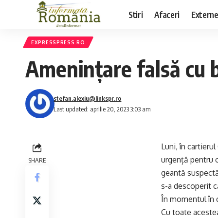
Stiri
Afaceri
Extern
EXPRESSPRESS.RO
Amenințare falsă cu b
stefan.alexiu@linkspr.ro
Last updated: aprilie 20, 2023 3:03 am
Luni, în cartieru
urgență pentru o
SHARE
geantă suspectă 
s-a descoperit c
În momentul în c
Cu toate acestea