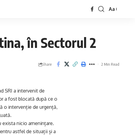
Aa
ina, în Sectorul 2
Share
2 Min Read
ând SRI a intervenit de
or a fost blocată după ce o
pă o intervenție de urgență,
luată.
u exista nicio amenințare.
tru astfel de situații și a