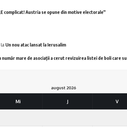
E complicat! Austria se opune din motive electorale”
la
Un nou atac lansat la Ierusalim
 număr mare de asociații a cerut revizuirea listei de boli care s
august 2026
Mi
J
V