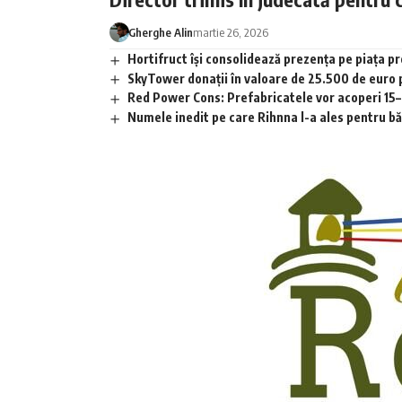
Gherghe Alin
martie 26, 2026
Hortifruct își consolidează prezența pe piața 
SkyTower donații în valoare de 25.500 de euro
Red Power Cons: Prefabricatele vor acoperi 15–2
Numele inedit pe care Rihnna l-a ales pentru băia