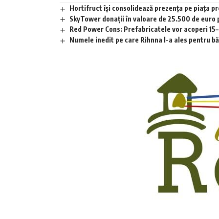
Hortifruct își consolidează prezența pe piața 
SkyTower donații în valoare de 25.500 de euro
Red Power Cons: Prefabricatele vor acoperi 15–2
Numele inedit pe care Rihnna l-a ales pentru băia