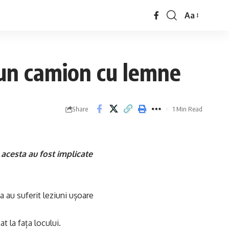
Aa
t un camion cu lemne
Share
1 Min Read
 acesta au fost implicate
a au suferit leziuni ușoare
t la fața locului.