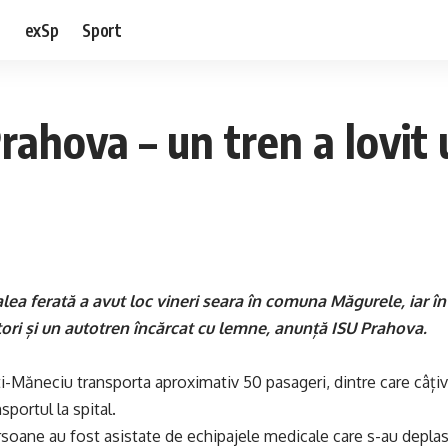
e
exSp
Sport
Prahova – un tren a lovi
alea ferată a avut loc vineri seara în comuna Măgurele, iar în
tori și un autotren încărcat cu lemne, anunță ISU Prahova.
ti-Măneciu transporta aproximativ 50 pasageri, dintre care câțiv
sportul la spital.
rsoane au fost asistate de echipajele medicale care s-au deplasa