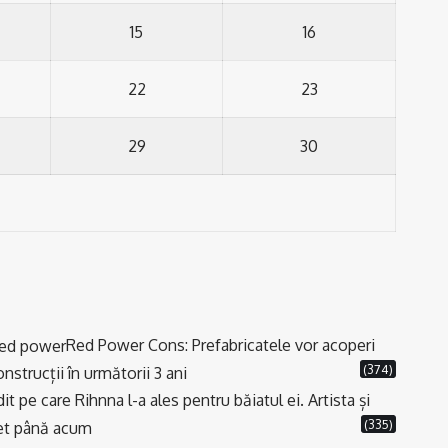
15
16
22
23
29
30
Red Power Cons: Prefabricatele vor acoperi
(374)
strucții în următorii 3 ani
t pe care Rihnna l-a ales pentru băiatul ei. Artista și
(335)
cret până acum