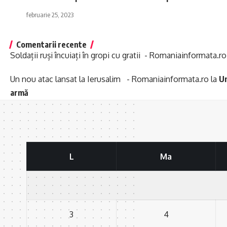
februarie 25, 2023
Comentarii recente
Soldații ruși încuiați în gropi cu gratii - Romaniainformata.ro
Un nou atac lansat la Ierusalim - Romaniainformata.ro
la
Un
armă
L
Ma
3
4