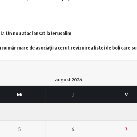
la
Un nou atac lansat la Ierusalim
 număr mare de asociații a cerut revizuirea listei de boli care s
august 2026
Mi
J
V
5
6
7