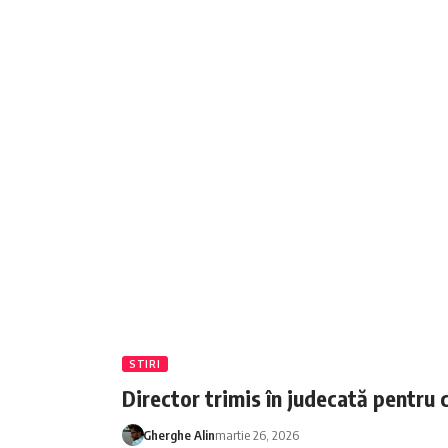
STIRI
Director trimis în judecată pentru 
Gherghe Alin
martie 26, 2026