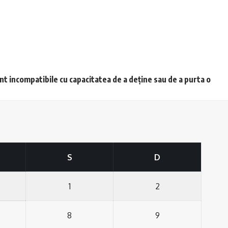
unt incompatibile cu capacitatea de a deține sau de a purta o
S
D
1
2
8
9