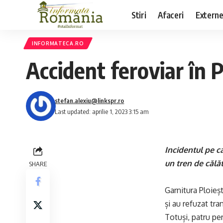
Stiri
Afaceri
Extern
INFORMATECA.RO
Accident feroviar în 
stefan.alexiu@linkspr.ro
Last updated: aprilie 1, 2023 3:15 am
Incidentul pe c
un tren de călă
SHARE
Garnitura Ploieș
și au refuzat tran
Totuși, patru pe