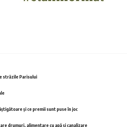
e străzile Parisului
ale
știgătoare și ce premii sunt puse în joc
re drumuri, alimentare cu apă şi canalizare