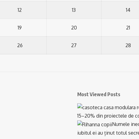
12
13
14
19
20
21
26
27
28
Most Viewed Posts
15–20% din proiectele de con
Numele inedi
iubitul ei au ținut totul se