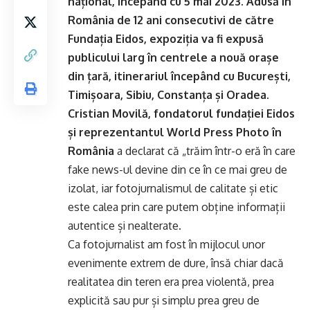
național, începând cu 5 mai 2023. Adusă în
România de 12 ani consecutivi de către
Fundația Eidos, expoziția va fi expusă
publicului larg în centrele a nouă orașe
din țară, itinerariul începând cu București,
Timișoara, Sibiu, Constanța și Oradea.
Cristian Movilă, fondatorul fundației Eidos
și reprezentantul World Press Photo în
România
a declarat că „trăim într-o eră în care
fake news-ul devine din ce în ce mai greu de
izolat, iar fotojurnalismul de calitate și etic
este calea prin care putem obține informații
autentice și nealterate.
Ca fotojurnalist am fost în mijlocul unor
evenimente extrem de dure, însă chiar dacă
realitatea din teren era prea violentă, prea
explicită sau pur și simplu prea greu de