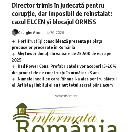
Director trimis în judecată pentru
corupție, dar imposibil de reinstalat:
cazul ELCEN și blocajul ORNISS
Gherghe Alin
martie 26, 2026
Hortifruct își consolidează prezența pe piața
produselor procesate în România
SkyTower donații în valoare de 25.500 de euro pe
2025
Red Power Cons: Prefabricatele vor acoperi 15–20%
din proiectele de construcții în următorii 3 ani
Numele inedit pe care Rihnna l-a ales pentru băiatul
ei. Artista și iubitul ei au ținut totul secret până acum
- Advertisement -