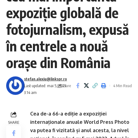
expoziție globală de
fotojurnalism, expusă
în centrele a nouă
orașe din România
stefan.alexiu@linkspr.ro
Share
Last updated: mai 5, 2023
4 Min Read
3:14 am
Cea de-a 66-a ediție a expoziției
internaționale anuale World Press Photo
SHARE
va putea fi vizitată și anul acesta, la nivel