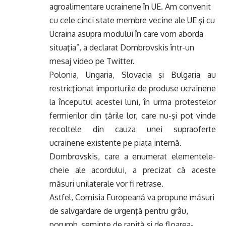
agroalimentare ucrainene în UE. Am convenit
cu cele cinci state membre vecine ale UE şi cu
Ucraina asupra modului în care vom aborda
situaţia”, a declarat Dombrovskis într-un
mesaj video pe Twitter.
Polonia, Ungaria, Slovacia şi Bulgaria au
restricţionat importurile de produse ucrainene
la începutul acestei luni, în urma protestelor
fermierilor din ţările lor, care nu-şi pot vinde
recoltele din cauza unei supraoferte
ucrainene existente pe piaţa internă.
Dombrovskis, care a enumerat elementele-
cheie ale acordului, a precizat că aceste
măsuri unilaterale vor fi retrase.
Astfel, Comisia Europeană va propune măsuri
de salvgardare de urgenţă pentru grâu,
porumb, seminţe de rapiţă şi de floarea-