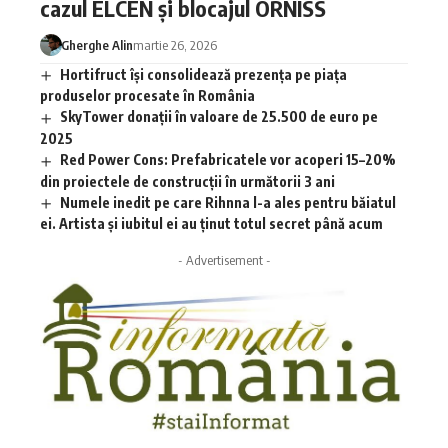
cazul ELCEN și blocajul ORNISS
Gherghe Alin
martie 26, 2026
Hortifruct își consolidează prezența pe piața
produselor procesate în România
SkyTower donații în valoare de 25.500 de euro pe
2025
Red Power Cons: Prefabricatele vor acoperi 15–20%
din proiectele de construcții în următorii 3 ani
Numele inedit pe care Rihnna l-a ales pentru băiatul
ei. Artista și iubitul ei au ținut totul secret până acum
- Advertisement -