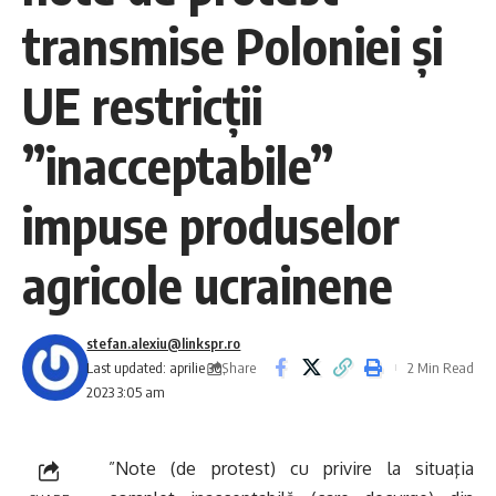
transmise Poloniei şi
UE restricţii
”inacceptabile”
impuse produselor
agricole ucrainene
stefan.alexiu@linkspr.ro
Share
Last updated: aprilie 30,
2 Min Read
2023 3:05 am
”Note (de protest) cu privire la situaţia