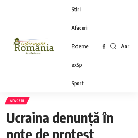
Stiri
Afaceri
Externe
Aa
exSp
Sport
AFACERI
Ucraina denunţă în
note de protest