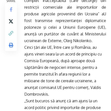
complet inacceptabilă (care decurge) din
SHARE
restricţii comerciale ale importurilor de
produse agricole provenind din Ucraina” aU
fost transmise reprezentanţei diplomatice
poloneze şi celei a Uniunii Euroipene (UE),
anunţă un purtător de cuvânt al Ministerului
ucrainean de Externe, Oleg Nikolenko.
Cinci ţări ale UE, între care şi România, au
ajuns vineri seara la un acord de principiu cu
Comisia Europeană, după aproape două
săptămâni de negocieri intense, pentru a
permite tranzitul în afara regiunii lor a
milioane de tone de cereale ucrainene, a
anunţat comisarul UE pentru comerţ, Valdis
Dombrovskis.
„Sunt bucuros să anunţ că am ajuns la un
acord politic privind importurile de produse