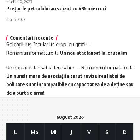
martie 10, 2023
Preţurile petrolului au scăzut cu 4% miercuri
mai 5, 2023
Comentarii recente
Soldații ruși încuiați în gropi cu gratii -
Romaniainformata.ro
la
Un nou atac lansat la Ierusalim
Un nou atac lansat la Ierusalim - Romaniainformata.ro
la
Un număr mare de asociații a cerut revizuirea listei de
boli care sunt incompatibile cu capacitatea de a deține sau
de a purta o armă
august 2026
L
Ma
Mi
J
V
S
D