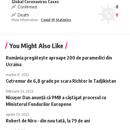
Global Coronavirus Cases
Confirmed
0
Death
0
More Information:
Covid-19 Statistics
You Might Also Like
România pregăteşte aproape 200 de paramedici din
Ucraina
martie 31, 2023
Cutremur de 6,8 grade pe scara Richter în Tadjikistan
februarie 24, 2023
Nicuşor Dan anunță că PMB a câştigat procesul cu
Ministerul Fondurilor Europene
aprilie 19, 2023
Robert de Niro – din nou tată, la 79 de ani