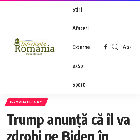
Stiri
Afaceri
Externe
Aa
exSp
Sport
INFORMATECA.RO
Trump anunță că îl va
zdrobi pe Biden în