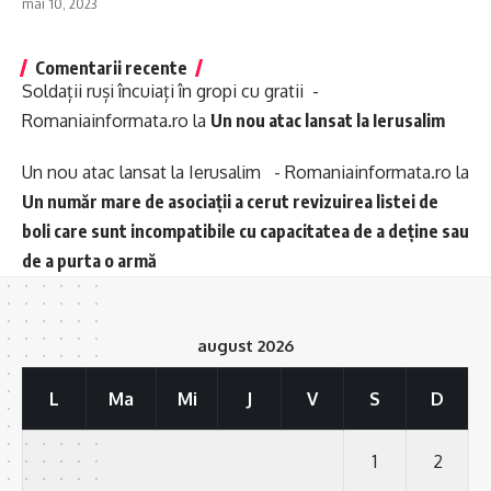
mai 10, 2023
Comentarii recente
Soldații ruși încuiați în gropi cu gratii -
Romaniainformata.ro
la
Un nou atac lansat la Ierusalim
Un nou atac lansat la Ierusalim - Romaniainformata.ro
la
Un număr mare de asociații a cerut revizuirea listei de
boli care sunt incompatibile cu capacitatea de a deține sau
de a purta o armă
august 2026
L
Ma
Mi
J
V
S
D
1
2