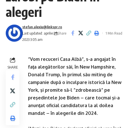
alegeri
stefan.alexiu@linkspr.ro
Share
Last updated: aprilie 29,
1 Min Read
2023 3:05 am
”Vom recuceri Casa Albă”, s-a angajat în
faţa alegătorilor săi, în New Hampshire,
SHARE
Donald Trump, în primul său miting de
campanie după o inculpare istorică la New
York, şi promite să-l ”zdrobească” pe
preşedintele Joe Biden – care tocmai şi-a
anunţat oficial candidatura la al doilea
mandat – în alegerile din 2024.