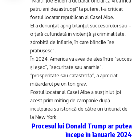
”Marţi, Joe Biden a declarat oficial că vrea încă
patru ani dezastruoşi” la putere, l-a criticat
fostul locatar republican al Casei Albe.
El a denunţat aprig bilanţul succesorului său –
o ţară cufundată în violenţă şi criminalitate,
zdrobită de inflaţie, în care băncile ”se
prăbuşesc”.
În 2024, America va avea de ales între ”succes
şi eşec”, ”securitate sau anarhie”,
”prosperitate sau catastrofă”, a apreciat
miliardarul pe un ton grav.
Fostul locatar al Casei Albe a susţiniut joi
acest prim miting de campanie după
inculparea sa istorică de către un tribunal de
la New York.
Procesul lui Donald Trump ar putea
începe în ianuarie 2024