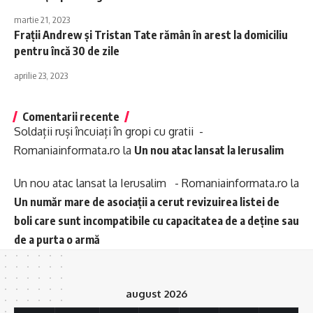
martie 21, 2023
Frații Andrew și Tristan Tate rămân în arest la domiciliu
pentru încă 30 de zile
aprilie 23, 2023
Comentarii recente
Soldații ruși încuiați în gropi cu gratii -
Romaniainformata.ro
la
Un nou atac lansat la Ierusalim
Un nou atac lansat la Ierusalim - Romaniainformata.ro
la
Un număr mare de asociații a cerut revizuirea listei de
boli care sunt incompatibile cu capacitatea de a deține sau
de a purta o armă
august 2026