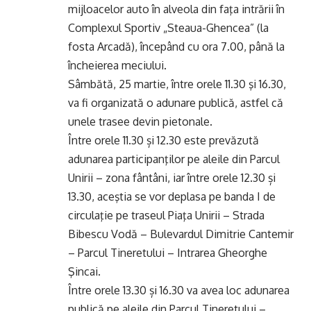
mijloacelor auto în alveola din faţa intrării în
Complexul Sportiv „Steaua-Ghencea” (la
fosta Arcadă), începând cu ora 7.00, până la
încheierea meciului.
Sâmbătă, 25 martie, între orele 11.30 şi 16.30,
va fi organizată o adunare publică, astfel că
unele trasee devin pietonale.
Între orele 11.30 și 12.30 este prevăzută
adunarea participanţilor pe aleile din Parcul
Unirii – zona fântâni, iar între orele 12.30 și
13.30, aceştia se vor deplasa pe banda I de
circulaţie pe traseul Piaţa Unirii – Strada
Bibescu Vodă – Bulevardul Dimitrie Cantemir
– Parcul Tineretului – Intrarea Gheorghe
Şincai.
Între orele 13.30 și 16.30 va avea loc adunarea
publică pe aleile din Parcul Tineretului –