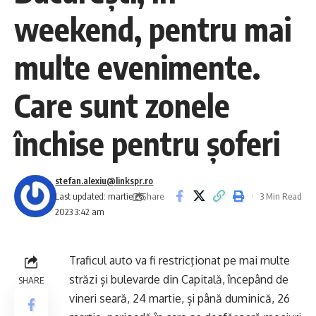
weekend, pentru mai
multe evenimente.
Care sunt zonele
închise pentru șoferi
stefan.alexiu@linkspr.ro
Share
Last updated: martie 26,
3 Min Read
2023 3:42 am
Traficul auto va fi restricţionat pe mai multe
străzi și bulevarde din Capitală, începând de
SHARE
vineri seară, 24 martie, și până duminică, 26