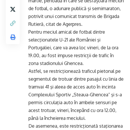
martie, perioadă în care se desfășoară meciuri
de fotbal, o adunare publică și semimaraton,
potrivit unui comunicat transmis de Brigada
Rutieră, citat de Agerpres.
Pentru meciul amical de fotbal dintre
selecţionatele U-21 ale României şi
Portugaliei, care va avea loc vineri, de la ora
19.00, au fost impuse restricții de trafic în
zona stadionului Ghencea.
Astfel, se restricţionează traficul pietonal pe
segmentul de trotuar dintre pasajul cu linia de
tramvai 41 şi aleea de acces auto în incinta
Complexului Sportiv „Steaua-Ghencea” şi s-a
permis circulaţia auto în ambele sensuri pe
acest trotuar, vineri, începând cu ora 12.00,
până la încheierea meciului.
De asemenea, este restricţionată staţionarea