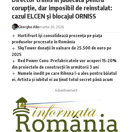
corupție, dar imposibil de reinstalat:
cazul ELCEN și blocajul ORNISS
Gherghe Alin
martie 26, 2026
Hortifruct își consolidează prezența pe piața
produselor procesate în România
SkyTower donații în valoare de 25.500 de euro pe
2025
Red Power Cons: Prefabricatele vor acoperi 15–20%
din proiectele de construcții în următorii 3 ani
Numele inedit pe care Rihnna l-a ales pentru băiatul
ei. Artista și iubitul ei au ținut totul secret până acum
- Advertisement -