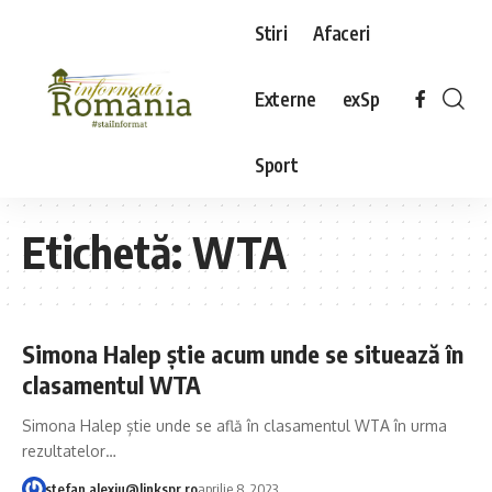
Stiri
Afaceri
Externe
exSp
Sport
Etichetă:
WTA
Simona Halep știe acum unde se situează în
clasamentul WTA
Simona Halep știe unde se află în clasamentul WTA în urma
rezultatelor…
stefan.alexiu@linkspr.ro
aprilie 8, 2023