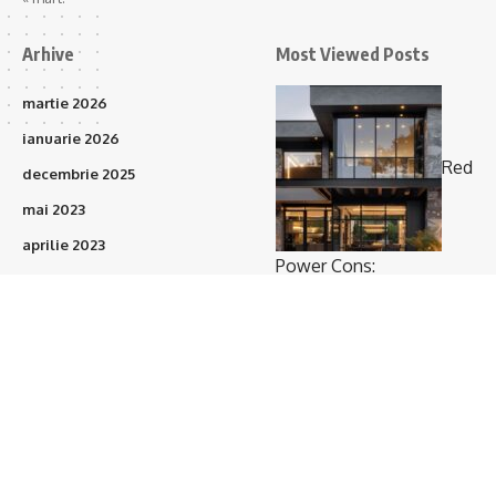
Arhive
Most Viewed Posts
martie 2026
ianuarie 2026
Red
decembrie 2025
mai 2023
aprilie 2023
Power Cons:
martie 2023
Prefabricatele vor
februarie 2023
acoperi 15–20% din
ianuarie 2023
proiectele de construcții
(373)
în următorii 3 ani
octombrie 2021
septembrie 2021
august 2021