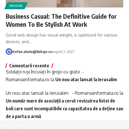
INSIDER
Business Casual: The Definitive Guide for
Women To Be Stylish At Work
Good web design has visual weight, is optimized for various
devices, and…
stefan.alexiu@linkspr.ro
august 2, 2021
Comentarii recente
Soldații ruși încuiați în gropi cu gratii -
Romaniainformata.ro
la
Un nou atac lansat la Ierusalim
Un nou atac lansat la Ierusalim - Romaniainformata.ro
la
Un număr mare de asociații a cerut revizuirea listei de
boli care sunt incompatibile cu capacitatea de a deține sau
de a purta o armă