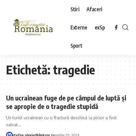
Stiri
Afaceri
Externe
exSp
Sport
Etichetă:
tragedie
Un ucrainean fuge de pe câmpul de luptă și
se apropie de o tragedie stupidă
Un turist ucrainean cu o fractură deschisă la picior a fost
salvat…
stefan.alexiu@linkspr.ro
aprilie 29, 2023