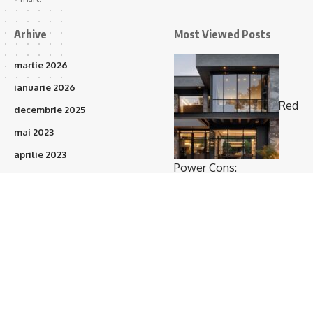
Arhive
Most Viewed Posts
martie 2026
ianuarie 2026
Red
decembrie 2025
mai 2023
aprilie 2023
Power Cons:
martie 2023
Prefabricatele vor
februarie 2023
acoperi 15–20% din
ianuarie 2023
proiectele de construcții
(375)
în următorii 3 ani
octombrie 2021
septembrie 2021
august 2021