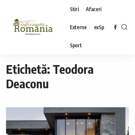
Stiri
Afaceri
Externe
exSp
Sport
Etichetă:
Teodora
Deaconu