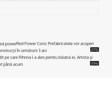
Red Power Cons: Prefabricatele vor acoperi
(375)
strucții în următorii 3 ani
t pe care Rihnna l-a ales pentru băiatul ei. Artista și
(336)
cret până acum