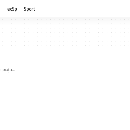
e
exSp
Sport
n piața…