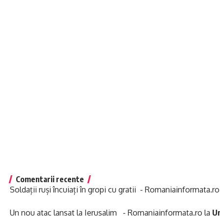
Comentarii recente
Soldații ruși încuiați în gropi cu gratii - Romaniainformata.ro
Un nou atac lansat la Ierusalim - Romaniainformata.ro
la
Un