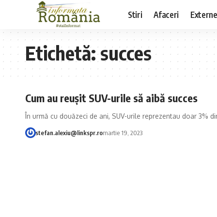
Stiri
Afaceri
Extern
Etichetă:
succes
Cum au reușit SUV-urile să aibă succes
În urmă cu douăzeci de ani, SUV-urile reprezentau doar 3% di
stefan.alexiu@linkspr.ro
martie 19, 2023