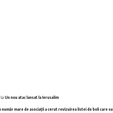
la
Un nou atac lansat la Ierusalim
 număr mare de asociații a cerut revizuirea listei de boli care s