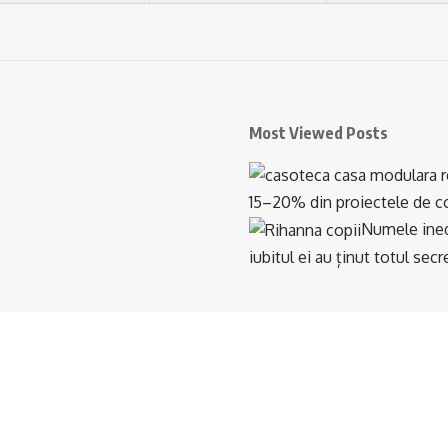
Most Viewed Posts
15–20% din proiectele de con
Numele inedi
iubitul ei au ținut totul se