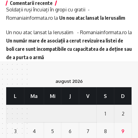
Comentarii recente
Soldații ruși încuiați în gropi cu gratii -
Romaniainformata.ro
la
Un nou atac lansat la Ierusalim
Un nou atac lansat la Ierusalim - Romaniainformata.ro
la
Un număr mare de asociații a cerut revizuirea listei de
boli care sunt incompatibile cu capacitatea de a deține sau
de a purta o armă
august 2026
L
Ma
Mi
J
V
S
D
1
2
3
4
5
6
7
8
9