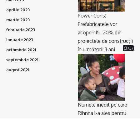
aprilie 2023
Power Cons:
martie 2023
Prefabricatele vor
februarie 2023
acoperi 15–20% din
ianuarie 2023
proiectele de construcții
(375)
în următorii 3 ani
octombrie 2021
septembrie 2021
august 2021
Numele inedit pe care
Rihnna l-a ales pentru
băiatul ei. Artista și
iubitul ei au ținut totul
(336)
secret până acum