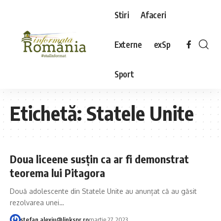
Stiri
Afaceri
Externe
exSp
Sport
Etichetă:
Statele Unite
Doua liceene susțin ca ar fi demonstrat
teorema lui Pitagora
Două adolescente din Statele Unite au anunțat că au găsit
rezolvarea unei…
stefan.alexiu@linkspr.ro
martie 27, 2023