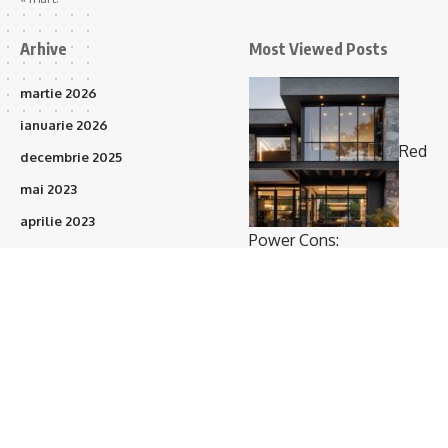
Arhive
Most Viewed Posts
martie 2026
ianuarie 2026
Red
decembrie 2025
mai 2023
aprilie 2023
Power Cons:
martie 2023
Prefabricatele vor
februarie 2023
acoperi 15–20% din
ianuarie 2023
proiectele de construcții
(373)
în următorii 3 ani
octombrie 2021
septembrie 2021
august 2021