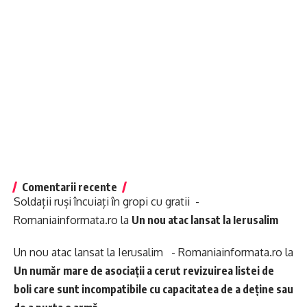
Comentarii recente
Soldații ruși încuiați în gropi cu gratii -
Romaniainformata.ro
la
Un nou atac lansat la Ierusalim
Un nou atac lansat la Ierusalim - Romaniainformata.ro
la
Un număr mare de asociații a cerut revizuirea listei de
boli care sunt incompatibile cu capacitatea de a deține sau