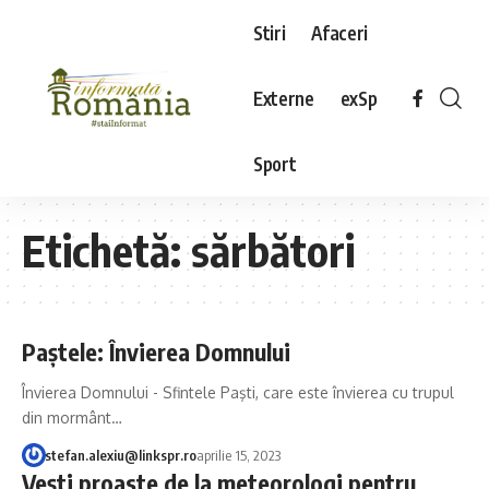
Stiri
Afaceri
Externe
exSp
Sport
Etichetă:
sărbători
Paștele: Învierea Domnului
Învierea Domnului - Sfintele Paşti, care este învierea cu trupul
din mormânt…
stefan.alexiu@linkspr.ro
aprilie 15, 2023
Vești proaste de la meteorologi pentru