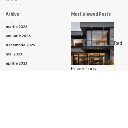
Arhive
Most Viewed Posts
martie 2026
ianuarie 2026
Red
decembrie 2025
mai 2023
aprilie 2023
Power Cons:
martie 2023
Prefabricatele vor
februarie 2023
acoperi 15–20% din
ianuarie 2023
proiectele de construcții
(375)
în următorii 3 ani
octombrie 2021
septembrie 2021
august 2021