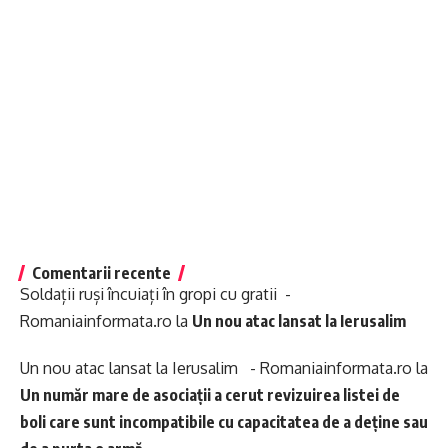
Comentarii recente
Soldații ruși încuiați în gropi cu gratii -
Romaniainformata.ro
la
Un nou atac lansat la Ierusalim
Un nou atac lansat la Ierusalim - Romaniainformata.ro
la
Un număr mare de asociații a cerut revizuirea listei de
boli care sunt incompatibile cu capacitatea de a deține sau