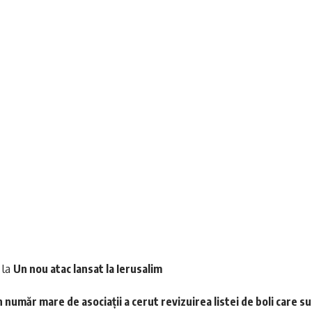
la
Un nou atac lansat la Ierusalim
 număr mare de asociații a cerut revizuirea listei de boli care s