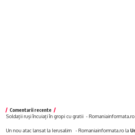
Comentarii recente
Soldații ruși încuiați în gropi cu gratii - Romaniainformata.ro
Un nou atac lansat la Ierusalim - Romaniainformata.ro
la
Un