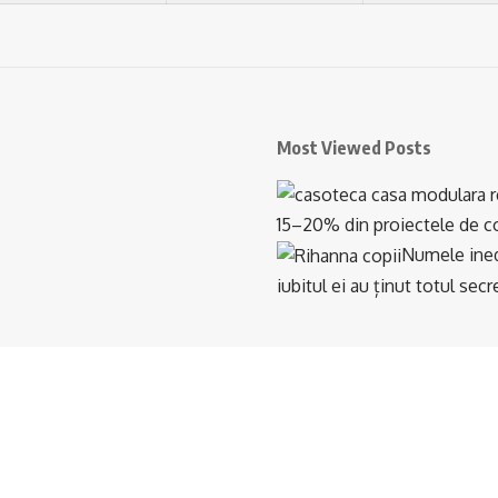
Most Viewed Posts
15–20% din proiectele de con
Numele inedi
iubitul ei au ținut totul se