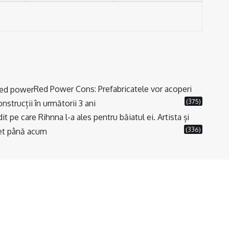
Red Power Cons: Prefabricatele vor acoperi
(375)
strucții în următorii 3 ani
t pe care Rihnna l-a ales pentru băiatul ei. Artista și
(336)
cret până acum