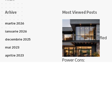
Arhive
Most Viewed Posts
martie 2026
ianuarie 2026
Red
decembrie 2025
mai 2023
aprilie 2023
Power Cons:
martie 2023
Prefabricatele vor
februarie 2023
acoperi 15–20% din
ianuarie 2023
proiectele de construcții
(373)
în următorii 3 ani
octombrie 2021
septembrie 2021
august 2021