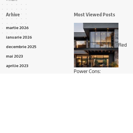
Arhive
Most Viewed Posts
martie 2026
ianuarie 2026
Red
decembrie 2025
mai 2023
aprilie 2023
Power Cons:
martie 2023
Prefabricatele vor
februarie 2023
acoperi 15–20% din
ianuarie 2023
proiectele de construcții
(373)
în următorii 3 ani
octombrie 2021
septembrie 2021
august 2021