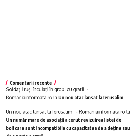
Comentarii recente
Soldații ruși încuiați în gropi cu gratii -
Romaniainformata.ro
la
Un nou atac lansat la Ierusalim
Un nou atac lansat la Ierusalim - Romaniainformata.ro
la
Un număr mare de asociații a cerut revizuirea listei de
boli care sunt incompatibile cu capacitatea de a deține sau