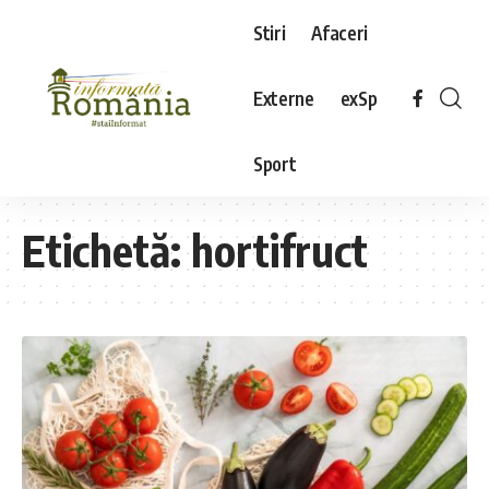
Stiri
Afaceri
Externe
exSp
Sport
Etichetă:
hortifruct