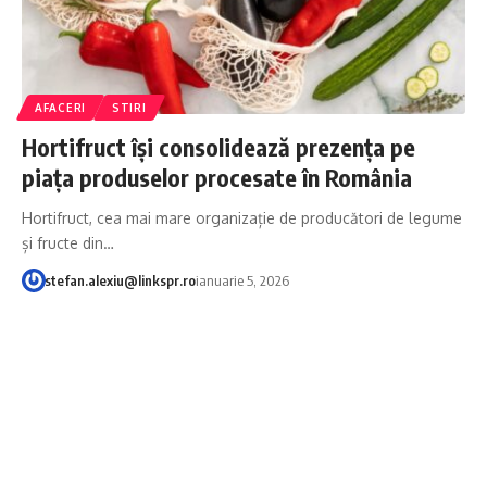
AFACERI
STIRI
Hortifruct își consolidează prezența pe
piața produselor procesate în România
Hortifruct, cea mai mare organizație de producători de legume
și fructe din…
stefan.alexiu@linkspr.ro
ianuarie 5, 2026