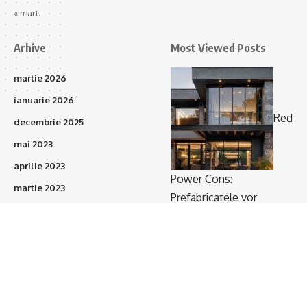
« mart.
Arhive
Most Viewed Posts
martie 2026
ianuarie 2026
Red
decembrie 2025
mai 2023
aprilie 2023
Power Cons:
martie 2023
Prefabricatele vor
februarie 2023
acoperi 15–20% din
ianuarie 2023
proiectele de construcții
(373)
în următorii 3 ani
octombrie 2021
septembrie 2021
august 2021