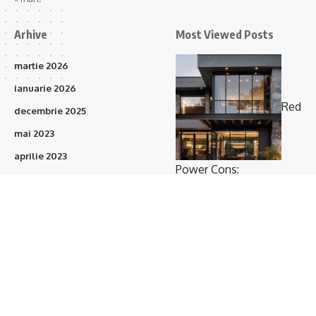
Arhive
Most Viewed Posts
martie 2026
ianuarie 2026
Red
decembrie 2025
mai 2023
aprilie 2023
Power Cons:
martie 2023
Prefabricatele vor
februarie 2023
acoperi 15–20% din
ianuarie 2023
proiectele de construcții
(375)
în următorii 3 ani
octombrie 2021
septembrie 2021
august 2021