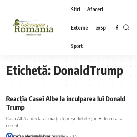
Stiri
Afaceri
Externe
exSp
Sport
Etichetă:
DonaldTrump
Reacția Casei Albe la inculparea lui Donald
Trump
Casa Albă a declarat marți că președintele Joe Biden era la
curent…
stefan.alexiu@linkspr.ro
aprilie 4, 2023