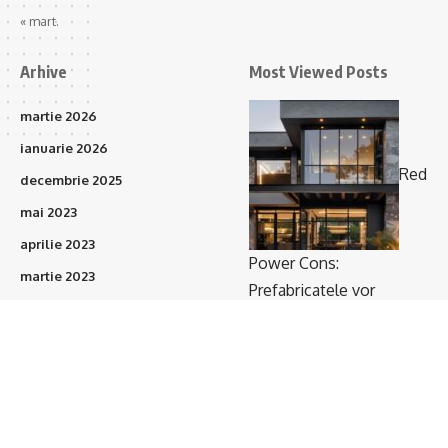
« mart.
Arhive
Most Viewed Posts
martie 2026
ianuarie 2026
Red
decembrie 2025
mai 2023
aprilie 2023
Power Cons:
martie 2023
Prefabricatele vor
februarie 2023
acoperi 15–20% din
ianuarie 2023
proiectele de construcții
(375)
în următorii 3 ani
octombrie 2021
septembrie 2021
august 2021