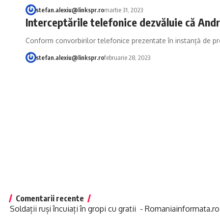
stefan.alexiu@linkspr.ro
martie 31, 2023
Interceptările telefonice dezvăluie că Andr
Conform convorbirilor telefonice prezentate în instanță de p
stefan.alexiu@linkspr.ro
februarie 28, 2023
Comentarii recente
Soldații ruși încuiați în gropi cu gratii - Romaniainformata.ro