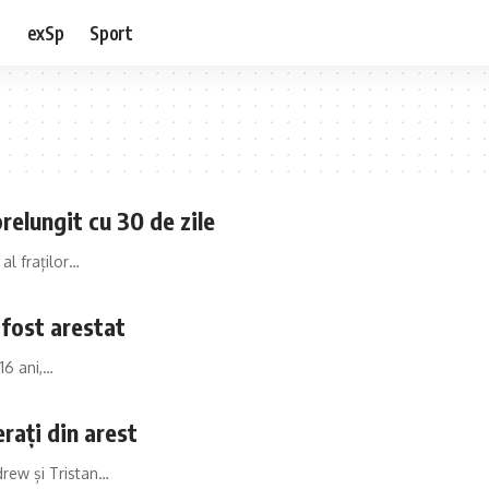
e
exSp
Sport
 prelungit cu 30 de zile
 al fraților…
a fost arestat
16 ani,…
erați din arest
ndrew și Tristan…