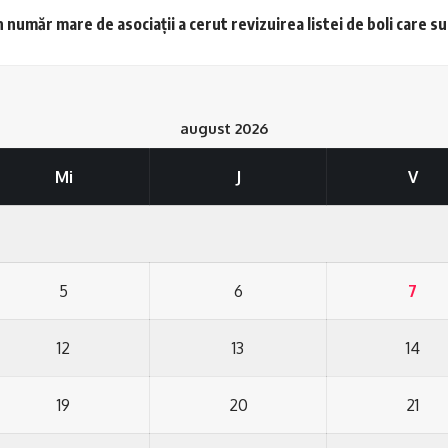
 număr mare de asociații a cerut revizuirea listei de boli care s
august 2026
Mi
J
V
5
6
7
12
13
14
19
20
21