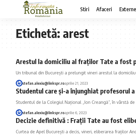
Stiri
Afaceri
Extern
Etichetă:
arest
Arestul la domiciliu al fraților Tate a fost
Un tribunal din București a prelungit vineri arestul la domiciliu
stefan.alexiu@linkspr.ro
aprilie 21, 2023
Studentul care și-a înjunghiat profesorul 
Studentul de la Colegiul Național „Ion Creangă”, în vârstă de 
stefan.alexiu@linkspr.ro
aprilie 6, 2023
Decizie definitivă : Fraţii Tate au fost elib
Curtea de Apel București a decis, vineri, eliberarea fraților A