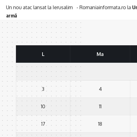
Un nou atac lansat la Ierusalim - Romaniainformata.ro
la
Un
armă
L
Ma
3
4
10
11
17
18