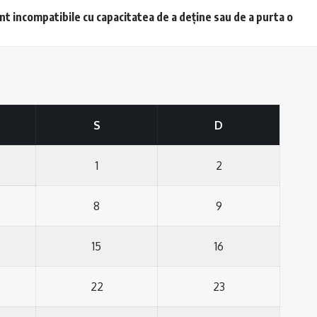
unt incompatibile cu capacitatea de a deține sau de a purta o
S
D
1
2
8
9
15
16
22
23