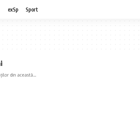
e
exSp
Sport
i
ților din această…