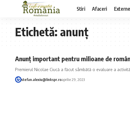
Stiri
Afaceri
Extern
Etichetă:
anunț
Anunț important pentru milioane de român
Premierul Nicolae Ciucă a făcut sâmbătă o evaluare a activită
stefan.alexiu@linkspr.ro
aprilie 29, 2023