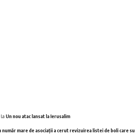
la
Un nou atac lansat la Ierusalim
 număr mare de asociații a cerut revizuirea listei de boli care s