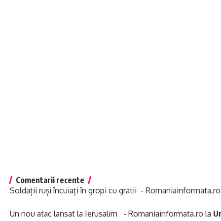
Comentarii recente
Soldații ruși încuiați în gropi cu gratii - Romaniainformata.ro
Un nou atac lansat la Ierusalim - Romaniainformata.ro
la
Un