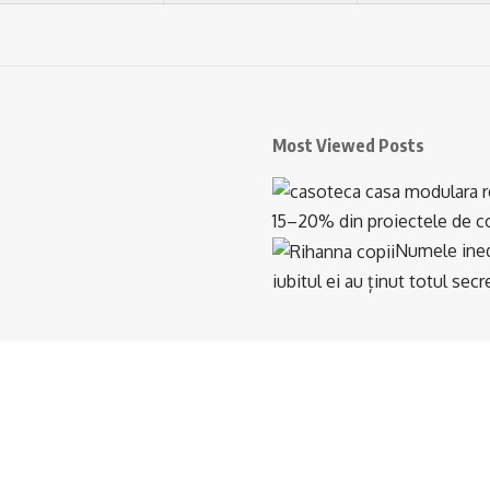
Most Viewed Posts
15–20% din proiectele de con
Numele inedi
iubitul ei au ținut totul se