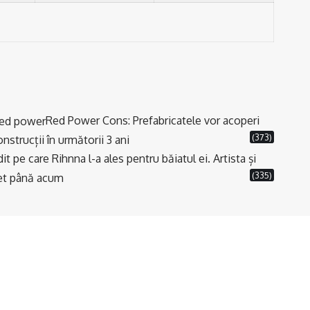
Red Power Cons: Prefabricatele vor acoperi
(373)
strucții în următorii 3 ani
t pe care Rihnna l-a ales pentru băiatul ei. Artista și
(335)
cret până acum