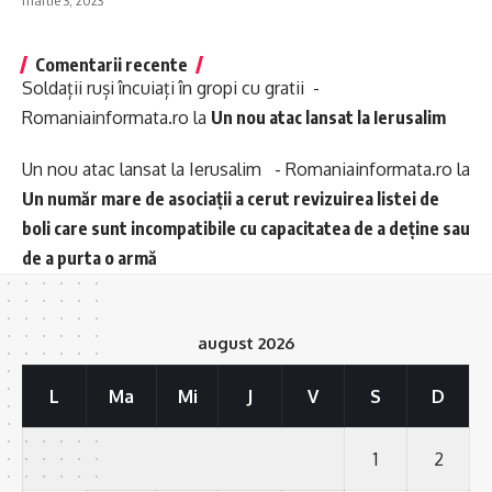
martie 3, 2023
Comentarii recente
Soldații ruși încuiați în gropi cu gratii -
Romaniainformata.ro
la
Un nou atac lansat la Ierusalim
Un nou atac lansat la Ierusalim - Romaniainformata.ro
la
Un număr mare de asociații a cerut revizuirea listei de
boli care sunt incompatibile cu capacitatea de a deține sau
de a purta o armă
august 2026
L
Ma
Mi
J
V
S
D
1
2