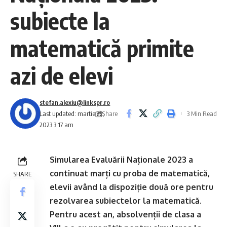
subiecte la
matematică primite
azi de elevi
stefan.alexiu@linkspr.ro
Share
Last updated: martie 22,
3 Min Read
2023 3:17 am
Simularea Evaluării Naționale 2023 a
continuat marți cu proba de matematică,
SHARE
elevii având la dispoziție două ore pentru
rezolvarea subiectelor la matematică.
Pentru acest an, absolvenții de clasa a