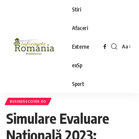
Stiri
Afaceri
Externe
Aa
exSp
Sport
BUSINESSCOVER.RO
Simulare Evaluare
Națională 2023: