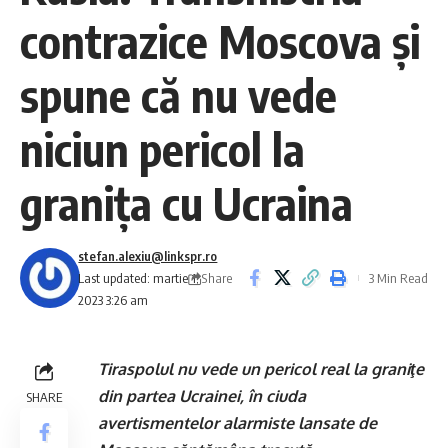
contrazice Moscova și
spune că nu vede
niciun pericol la
granița cu Ucraina
stefan.alexiu@linkspr.ro
Share
Last updated: martie 1,
3 Min Read
2023 3:26 am
Tiraspolul nu vede un pericol real la graniţe
din partea Ucrainei, în ciuda
SHARE
avertismentelor alarmiste lansate de