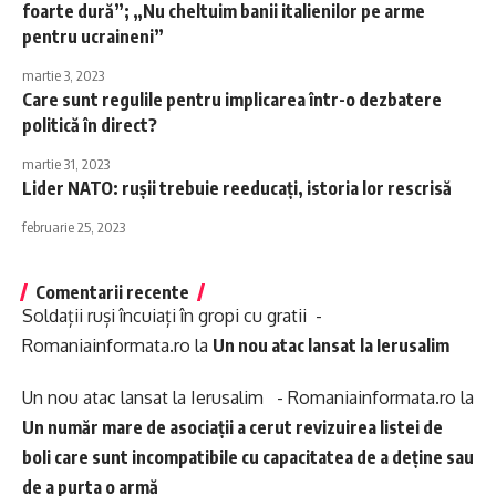
foarte dură”; „Nu cheltuim banii italienilor pe arme
pentru ucraineni”
martie 3, 2023
Care sunt regulile pentru implicarea într-o dezbatere
politică în direct?
martie 31, 2023
Lider NATO: rușii trebuie reeducați, istoria lor rescrisă
februarie 25, 2023
Comentarii recente
Soldații ruși încuiați în gropi cu gratii -
Romaniainformata.ro
la
Un nou atac lansat la Ierusalim
Un nou atac lansat la Ierusalim - Romaniainformata.ro
la
Un număr mare de asociații a cerut revizuirea listei de
boli care sunt incompatibile cu capacitatea de a deține sau
de a purta o armă