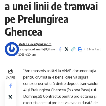
a unei linii de tramvai
pe Prelungirea
Ghencea
stefan.alexiu@linkspr.ro
Share
Last updated: martie 9,
2 Min Read
2023 4:20 am
”Am transmis astăzi la ANAP documentaţia
pentru drumul la 4 benzi care va sigura
SHARE
conexiunea rutieră dintre depoul tramvaiului
41 şi Prelungirea Ghencea (în zona Pasajului
Domneşti)! Contractul pentru proiectarea şi
execuţia acestui proiect va avea o durată de