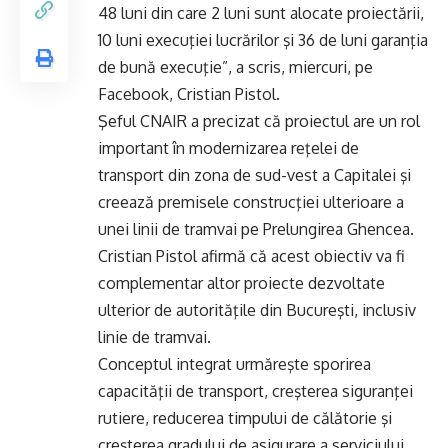
48 luni din care 2 luni sunt alocate proiectării,
10 luni execuţiei lucrărilor şi 36 de luni garanţia
de bună execuţie”, a scris, miercuri, pe
Facebook, Cristian Pistol.
Şeful CNAIR a precizat că proiectul are un rol
important în modernizarea reţelei de
transport din zona de sud-vest a Capitalei şi
creează premisele construcţiei ulterioare a
unei linii de tramvai pe Prelungirea Ghencea.
Cristian Pistol afirmă că acest obiectiv va fi
complementar altor proiecte dezvoltate
ulterior de autorităţile din Bucureşti, inclusiv
linie de tramvai.
Conceptul integrat urmăreşte sporirea
capacităţii de transport, creşterea siguranţei
rutiere, reducerea timpului de călătorie şi
creşterea gradului de asigurare a serviciului