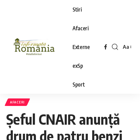
Stiri
Afaceri
Externe
Aa
exSp
Sport
AFACERI
Şeful CNAIR anunţă
drum de patru benzi