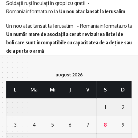
Soldații ruși încuiați în gropi cu gratii -
Romaniainformata.ro
la
Un nou atac lansat la Ierusalim
Un nou atac lansat la Ierusalim - Romaniainformata.ro
la
Un număr mare de asociații a cerut revizuirea listei de
boli care sunt incompatibile cu capacitatea de a deține sau
de a purta o armă
august 2026
L
Ma
Mi
J
V
S
D
1
2
3
4
5
6
7
8
9