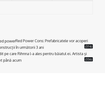
Red Power Cons: Prefabricatele vor acoperi
(374)
strucții în următorii 3 ani
t pe care Rihnna l-a ales pentru băiatul ei. Artista și
(336)
cret până acum