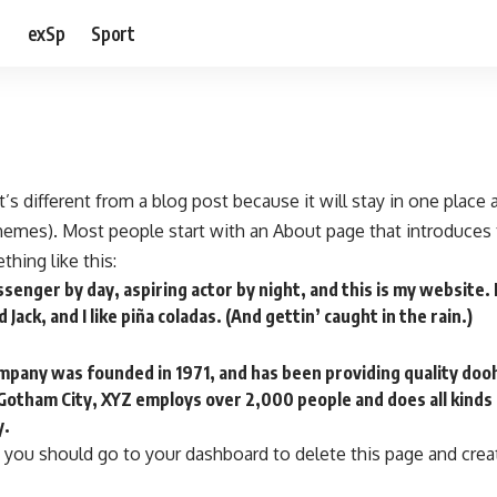
e
exSp
Sport
t’s different from a blog post because it will stay in one place
themes). Most people start with an About page that introduces 
thing like this:
ssenger by day, aspiring actor by night, and this is my website. I
Jack, and I like piña coladas. (And gettin’ caught in the rain.)
any was founded in 1971, and has been providing quality dooh
 Gotham City, XYZ employs over 2,000 people and does all kind
y.
 you should go to
your dashboard
to delete this page and cre