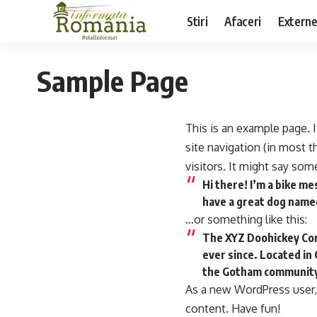
Stiri
Afaceri
Extern
Sample Page
This is an example page. I
site navigation (in most 
visitors. It might say some
Hi there! I’m a bike me
have a great dog named 
…or something like this:
The XYZ Doohickey Comp
ever since. Located in
the Gotham communit
As a new WordPress user,
content. Have fun!