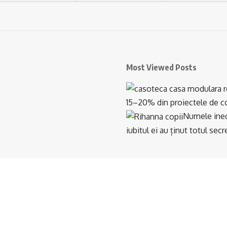
Most Viewed Posts
15–20% din proiectele de con
Numele inedi
iubitul ei au ținut totul se