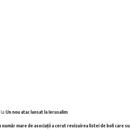
la
Un nou atac lansat la Ierusalim
 număr mare de asociații a cerut revizuirea listei de boli care s