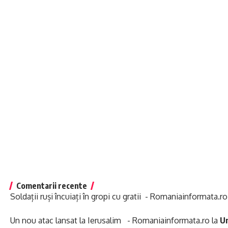
Comentarii recente
Soldații ruși încuiați în gropi cu gratii - Romaniainformata.ro
Un nou atac lansat la Ierusalim - Romaniainformata.ro
la
Un