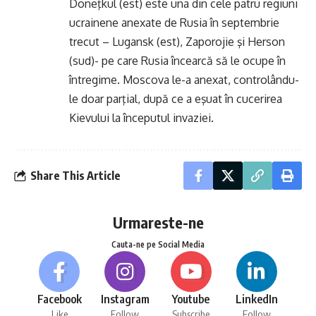
Doneţkul (est) este una din cele patru regiuni
ucrainene anexate de Rusia în septembrie
trecut – Lugansk (est), Zaporojie şi Herson
(sud)- pe care Rusia încearcă să le ocupe în
întregime. Moscova le-a anexat, controlându-
le doar parţial, după ce a eşuat în cucerirea
Kievului la începutul invaziei.
Share This Article
Urmareste-ne
Cauta-ne pe Social Media
Facebook
Instagram
Youtube
LinkedIn
Like
Follow
Subscribe
Follow