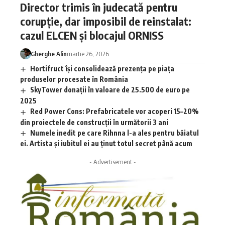
Director trimis în judecată pentru
corupție, dar imposibil de reinstalat:
cazul ELCEN și blocajul ORNISS
Gherghe Alin
martie 26, 2026
Hortifruct își consolidează prezența pe piața
produselor procesate în România
SkyTower donații în valoare de 25.500 de euro pe
2025
Red Power Cons: Prefabricatele vor acoperi 15–20%
din proiectele de construcții în următorii 3 ani
Numele inedit pe care Rihnna l-a ales pentru băiatul
ei. Artista și iubitul ei au ținut totul secret până acum
- Advertisement -