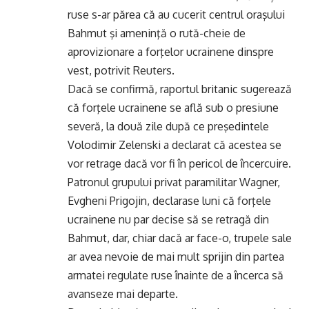
ruse s-ar părea că au cucerit centrul oraşului
Bahmut şi ameninţă o rută-cheie de
aprovizionare a forţelor ucrainene dinspre
vest, potrivit Reuters.
Dacă se confirmă, raportul britanic sugerează
că forţele ucrainene se află sub o presiune
severă, la două zile după ce preşedintele
Volodimir Zelenski a declarat că acestea se
vor retrage dacă vor fi în pericol de încercuire.
Patronul grupului privat paramilitar Wagner,
Evgheni Prigojin, declarase luni că forţele
ucrainene nu par decise să se retragă din
Bahmut, dar, chiar dacă ar face-o, trupele sale
ar avea nevoie de mai mult sprijin din partea
armatei regulate ruse înainte de a încerca să
avanseze mai departe.