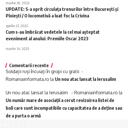
martie 30, 2023
UPDATE: S-a oprit circulața trenurilor între București și
Ploiești / O locomotivă a luat foc la Crivina
aprilie 23, 2023
Cum s-au îmbrăcat vedetele la cel mai așteptat
eveniment al anului: Premiile Oscar 2023
martie 14, 2023
Comentarii recente
Soldații ruși încuiați în gropi cu gratii -
Romaniainformata.ro
la
Un nou atac lansat la Ierusalim
Un nou atac lansat la Ierusalim - Romaniainformata.ro
la
Un număr mare de asociații a cerut revizuirea listei de
boli care sunt incompatibile cu capacitatea de a deține sau
de a purta o armă