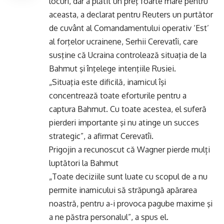
locuri, dar a plătit un preţ foarte mare pentru
aceasta, a declarat pentru Reuters un purtător
de cuvânt al Comandamentului operativ ‘Est’
al forţelor ucrainene, Serhii Cerevatîi, care
susţine că Ucraina controlează situaţia de la
Bahmut şi înţelege intenţiile Rusiei.
„Situaţia este dificilă, inamicul îşi
concentrează toate eforturile pentru a
captura Bahmut. Cu toate acestea, el suferă
pierderi importante şi nu atinge un succes
strategic”, a afirmat Cerevatîi.
Prigojin a recunoscut că Wagner pierde mulți
luptători la Bahmut
„Toate deciziile sunt luate cu scopul de a nu
permite inamicului să străpungă apărarea
noastră, pentru a-i provoca pagube maxime şi
a ne păstra personalul”, a spus el.