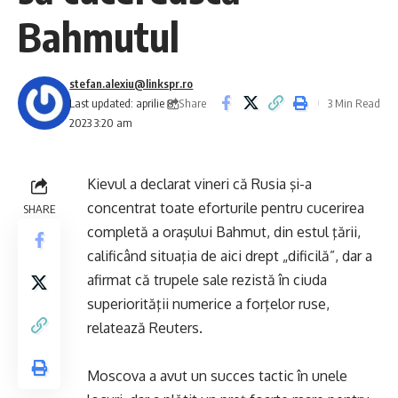
Bahmutul
stefan.alexiu@linkspr.ro
Share
Last updated: aprilie 8,
3 Min Read
2023 3:20 am
Kievul a declarat vineri că Rusia şi-a
concentrat toate eforturile pentru cucerirea
SHARE
completă a oraşului Bahmut, din estul ţării,
calificând situaţia de aici drept „dificilă”, dar a
afirmat că trupele sale rezistă în ciuda
superiorităţii numerice a forţelor ruse,
relatează Reuters.
Moscova a avut un succes tactic în unele