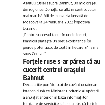
Asaltul Rusiei asupra Bahmut, un mic orăşel
din regiunea Doneţk, se află în centrul celei
mai mari bătălii de la invazia lansată de
Moscova la 24 februarie 2022 împotriva
Ucrainei.
„Pentru succesul tactic în unele locuri,
inamicul plăteşte un preţ exorbitant şi îşi
pierde potenţialul de luptă în fiecare zi”, a mai
spus Cerevatîi.
Forţele ruse s-ar părea că au
cucerit centrul oraşului
Bahmut
Declaraţiile purtătorului de cuvânt ucrainean
intervin după ce Ministerul britanic al Apărării
a anunţat anterior, în baza informaţiilor
furnizate de serviciile sale secrete, că forţele