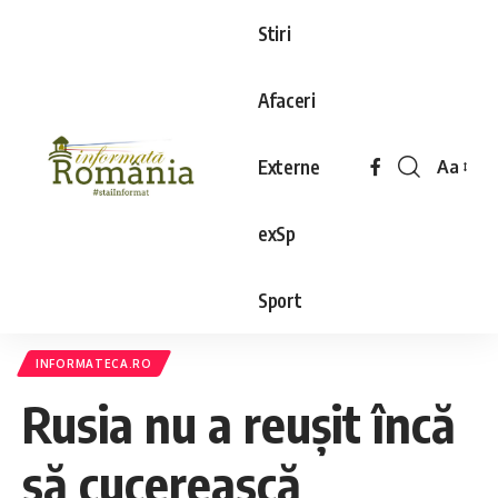
Stiri
Afaceri
Externe
Aa
exSp
Sport
INFORMATECA.RO
Rusia nu a reușit încă
să cucerească