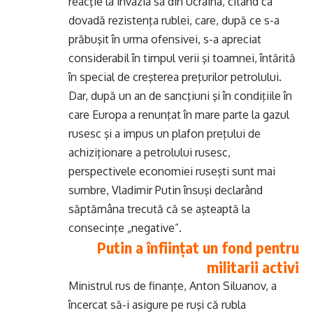
reacţie la invazia sa din Ucraina, citând ca
dovadă rezistenţa rublei, care, după ce s-a
prăbuşit în urma ofensivei, s-a apreciat
considerabil în timpul verii şi toamnei, întărită
în special de creşterea preţurilor petrolului.
Dar, după un an de sancţiuni şi în condiţiile în
care Europa a renunţat în mare parte la gazul
rusesc şi a impus un plafon preţului de
achiziţionare a petrolului rusesc,
perspectivele economiei ruseşti sunt mai
sumbre, Vladimir Putin însuşi declarând
săptămâna trecută că se aşteaptă la
consecinţe „negative”.
Putin a înființat un fond pentru
militarii activi
Ministrul rus de finanţe, Anton Siluanov, a
încercat să-i asigure pe ruşi că rubla