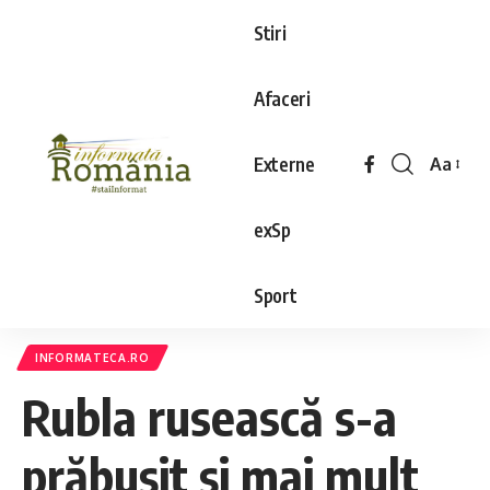
Stiri
Afaceri
Externe
Aa
exSp
Sport
INFORMATECA.RO
Rubla rusească s-a
prăbuşit și mai mult