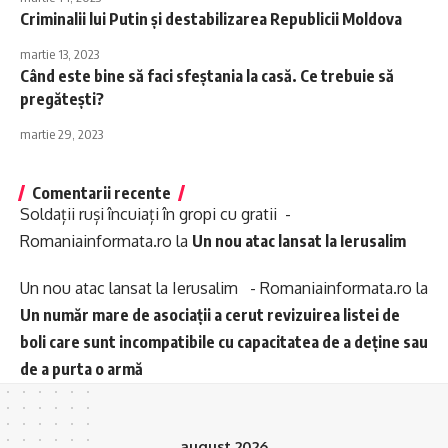
Criminalii lui Putin și destabilizarea Republicii Moldova
martie 13, 2023
Când este bine să faci sfeștania la casă. Ce trebuie să
pregătești?
martie 29, 2023
Comentarii recente
Soldații ruși încuiați în gropi cu gratii -
Romaniainformata.ro
la
Un nou atac lansat la Ierusalim
Un nou atac lansat la Ierusalim - Romaniainformata.ro
la
Un număr mare de asociații a cerut revizuirea listei de
boli care sunt incompatibile cu capacitatea de a deține sau
de a purta o armă
august 2026