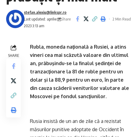
stefan.alexiu@linkspr.ro
Share
Last updated: aprilie 9,
2 Min Read
2023 3:13 am
Rubla, moneda naţională a Rusiei, a atins
vineri cea mai scăzută valoare din ultimul
SHARE
an, prăbuşindu-se la finalul şedinţei de
tranzacţionare la 81 de ruble pentru un
dolar şi la 88,9 pentru un euro, în parte
din cauza scăderii veniturilor valutare ale
Moscovei pe fondul sancţiunilor.
Rusia insistă de un an de zile că a rezistat
măsurilor punitive adoptate de Occident în