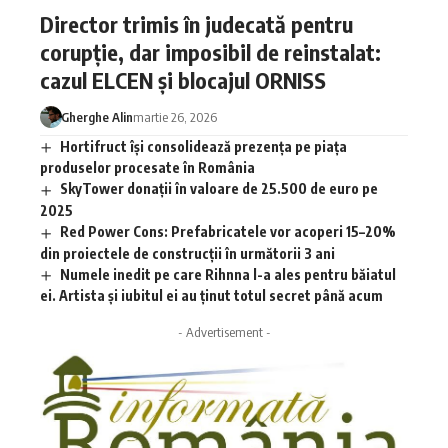
Director trimis în judecată pentru
corupție, dar imposibil de reinstalat:
cazul ELCEN și blocajul ORNISS
Gherghe Alin
martie 26, 2026
Hortifruct își consolidează prezența pe piața
produselor procesate în România
SkyTower donații în valoare de 25.500 de euro pe
2025
Red Power Cons: Prefabricatele vor acoperi 15–20%
din proiectele de construcții în următorii 3 ani
Numele inedit pe care Rihnna l-a ales pentru băiatul
ei. Artista și iubitul ei au ținut totul secret până acum
- Advertisement -