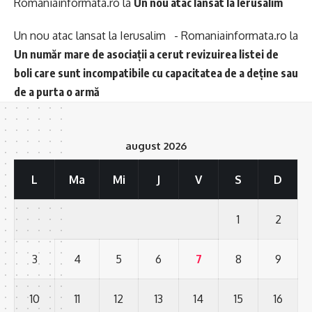
Romaniainformata.ro
la
Un nou atac lansat la Ierusalim
Un nou atac lansat la Ierusalim - Romaniainformata.ro
la
Un număr mare de asociații a cerut revizuirea listei de
boli care sunt incompatibile cu capacitatea de a deține sau
de a purta o armă
august 2026
L
Ma
Mi
J
V
S
D
1
2
3
4
5
6
7
8
9
10
11
12
13
14
15
16