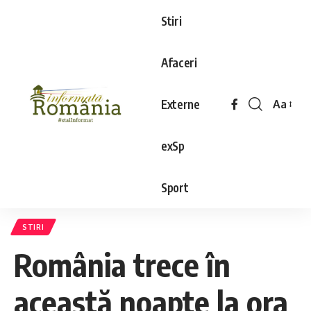
Stiri
Afaceri
Externe
Aa
exSp
Sport
STIRI
România trece în
această noapte la ora