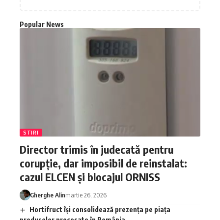
Popular News
STIRI
Director trimis în judecată pentru
corupție, dar imposibil de reinstalat:
cazul ELCEN și blocajul ORNISS
Gherghe Alin
martie 26, 2026
Hortifruct își consolidează prezența pe piața
produselor procesate în România