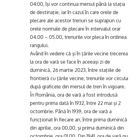
04:00, îşi vor continua mersul până la staţia
de destinaţie, iar în cazul în care orele de
plecare ale acestor trenuri se suprapun cu
orele normale de plecare în intervalul orar
04.00 – 05.00, trenurile vor pleca în ordinea
rangului.
Având în vedere că şi în ţările vecine trecerea
la ora de vară se face în aceeaşi zi de
duminică, 26 martie 2023, între staţiile de
frontieră cu ţările vecine, trenurile vor circula
după graficele din mersul de tren în vigoare.
În România, ora de vară a fost introdusă
pentru prima dată în 1932, între 22 mai şi 2
octombrie. Până în 1939, ora de vară a
funcţionat în fiecare an, între prima duminică
din aprilie, ora 00.00, şi prima duminică din
octombrie, ora 01.00. Din 1941, ora de vară nu