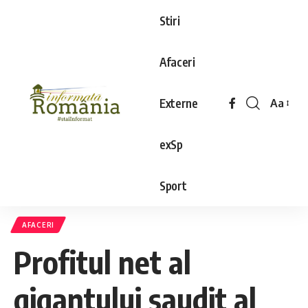
Stiri
Afaceri
Externe
Aa
exSp
Sport
AFACERI
Profitul net al
gigantului saudit al