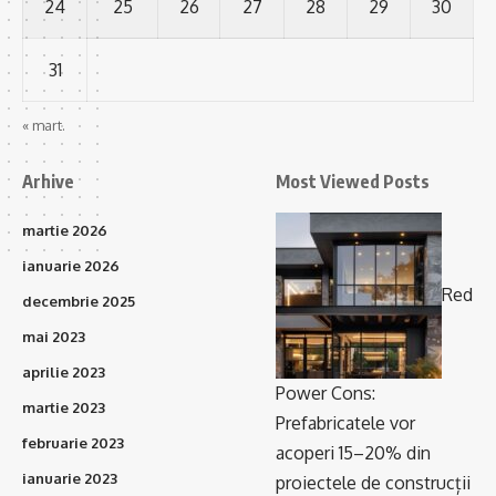
24
25
26
27
28
29
30
31
« mart.
Arhive
Most Viewed Posts
martie 2026
ianuarie 2026
Red
decembrie 2025
mai 2023
aprilie 2023
Power Cons:
martie 2023
Prefabricatele vor
februarie 2023
acoperi 15–20% din
ianuarie 2023
proiectele de construcții