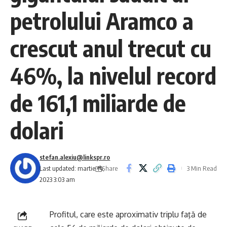
petrolului Aramco a
crescut anul trecut cu
46%, la nivelul record
de 161,1 miliarde de
dolari
stefan.alexiu@linkspr.ro
Share
Last updated: martie 14,
3 Min Read
2023 3:03 am
Profitul, care este aproximativ triplu faţă de