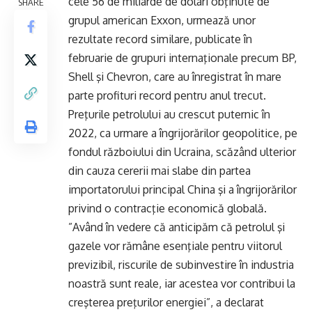
cele 56 de miliarde de dolari obţinute de
SHARE
grupul american Exxon, urmează unor
rezultate record similare, publicate în
februarie de grupuri internaţionale precum BP,
Shell şi Chevron, care au înregistrat în mare
parte profituri record pentru anul trecut.
Preţurile petrolului au crescut puternic în
2022, ca urmare a îngrijorărilor geopolitice, pe
fondul războiului din Ucraina, scăzând ulterior
din cauza cererii mai slabe din partea
importatorului principal China şi a îngrijorărilor
privind o contracţie economică globală.
”Având în vedere că anticipăm că petrolul şi
gazele vor rămâne esenţiale pentru viitorul
previzibil, riscurile de subinvestire în industria
noastră sunt reale, iar acestea vor contribui la
creşterea preţurilor energiei”, a declarat