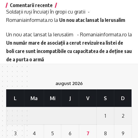
Comentarii recente
Soldații ruși încuiați în gropi cu gratii -
Romaniainformata.ro
la
Un nou atac lansat la Ierusalim
Un nou atac lansat la Ierusalim - Romaniainformata.ro
la
Un număr mare de asociații a cerut revizuirea listei de
boli care sunt incompatibile cu capacitatea de a deține sau
de a purta o armă
august 2026
L
Ma
Mi
J
V
S
D
1
2
3
4
5
6
7
8
9