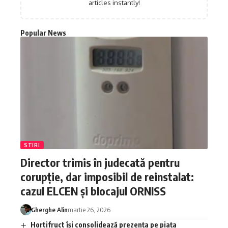
articles instantly!
Popular News
STIRI
Director trimis în judecată pentru
corupție, dar imposibil de reinstalat:
cazul ELCEN și blocajul ORNISS
Gherghe Alin
martie 26, 2026
Hortifruct își consolidează prezența pe piața