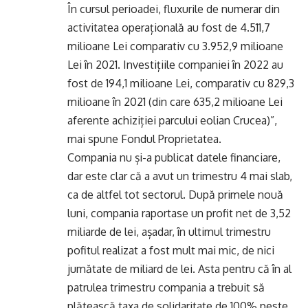
În cursul perioadei, fluxurile de numerar din
activitatea operațională au fost de 4.511,7
milioane Lei comparativ cu 3.952,9 milioane
Lei în 2021. Investițiile companiei în 2022 au
fost de 194,1 milioane Lei, comparativ cu 829,3
milioane în 2021 (din care 635,2 milioane Lei
aferente achiziției parcului eolian Crucea)”,
mai spune Fondul Proprietatea.
Compania nu și-a publicat datele financiare,
dar este clar că a avut un trimestru 4 mai slab,
ca de altfel tot sectorul. După primele nouă
luni, compania raportase un profit net de 3,52
miliarde de lei, așadar, în ultimul trimestru
pofitul realizat a fost mult mai mic, de nici
jumătate de miliard de lei. Asta pentru că în al
patrulea trimestru compania a trebuit să
plătească taxa de solidaritate de 100% peste