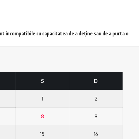
unt incompatibile cu capacitatea de a deține sau de a purta o
S
D
1
2
8
9
15
16