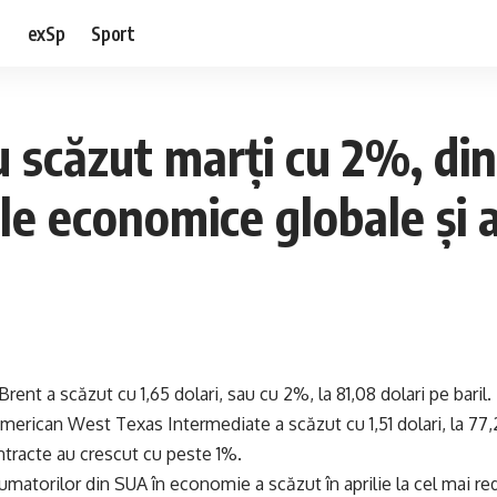
e
exSp
Sport
u scăzut marţi cu 2%, din
le economice globale şi a
 Brent a scăzut cu 1,65 dolari, sau cu 2%, la 81,08 dolari pe baril.
american West Texas Intermediate a scăzut cu 1,51 dolari, la 77,2
tracte au crescut cu peste 1%.
matorilor din SUA în economie a scăzut în aprilie la cel mai re