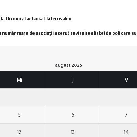
la
Un nou atac lansat la Ierusalim
 număr mare de asociații a cerut revizuirea listei de boli care s
august 2026
Mi
J
V
5
6
7
12
13
14