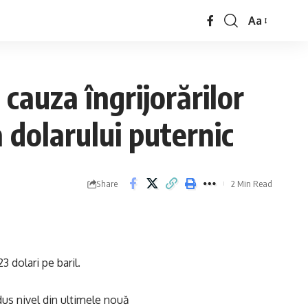
Aa
 cauza îngrijorărilor
 dolarului puternic
Share
2 Min Read
3 dolari pe baril.
dus nivel din ultimele nouă