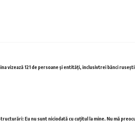
na vizează 121 de persoane şi entităţi, inclusivtrei bănci ruseşt
tructurări: Eu nu sunt niciodată cu cuţitul la mine. Nu mă preocup