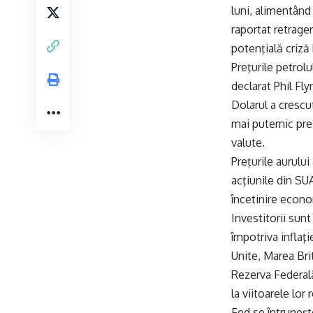
luni, alimentând
raportat retrage
potenţială criză
Preţurile petrolu
declarat Phil Fly
Dolarul a crescut
mai puternic pre
valute.
Preţurile aurulu
acţiunile din SU
încetinire econ
Investitorii sunt
împotriva inflaţ
Unite, Marea Bri
Rezerva Federal
la viitoarele lor 
Fed se întruneşt