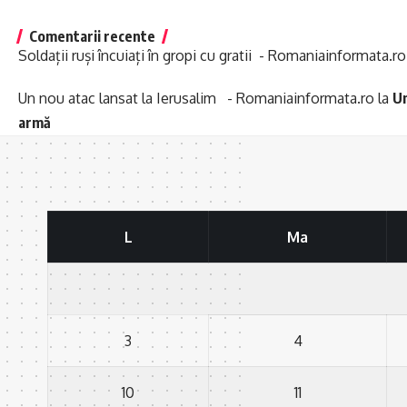
Comentarii recente
Soldații ruși încuiați în gropi cu gratii - Romaniainformata.ro
Un nou atac lansat la Ierusalim - Romaniainformata.ro
la
Un
armă
L
Ma
3
4
10
11