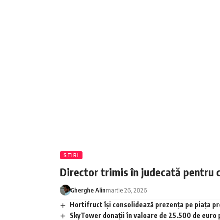
STIRI
Director trimis în judecată pentru 
Gherghe Alin
martie 26, 2026
Hortifruct își consolidează prezența pe piața 
SkyTower donații în valoare de 25.500 de euro