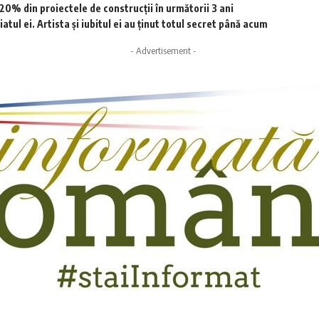
0% din proiectele de construcții în următorii 3 ani
tul ei. Artista și iubitul ei au ținut totul secret până acum
- Advertisement -