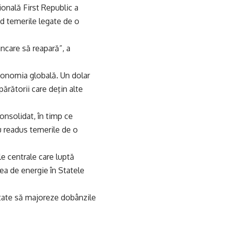
ională First Republic a
nd temerile legate de o
ancare să reapară”, a
 economia globală. Un dolar
rătorii care deţin alte
onsolidat, în timp ce
u readus temerile de o
ile centrale care luptă
rea de energie în Statele
tate să majoreze dobânzile