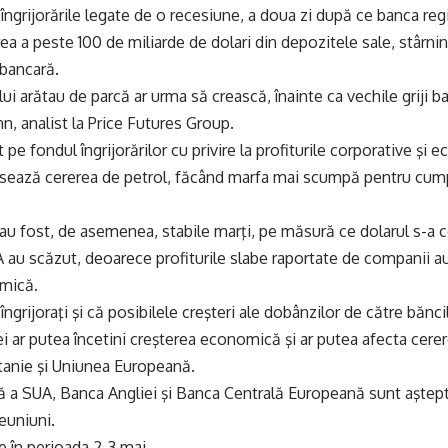
 îngrijorările legate de o recesiune, a doua zi după ce banca reg
rea a peste 100 de miliarde de dolari din depozitele sale, stârni
 bancară.
lui arătau de parcă ar urma să crească, înainte ca vechile griji b
nn, analist la Price Futures Group.
 pe fondul îngrijorărilor cu privire la profiturile corporative şi
sează cererea de petrol, făcând marfa mai scumpă pentru cumpă
i au fost, de asemenea, stabile marţi, pe măsură ce dolarul s-a c
A au scăzut, deoarece profiturile slabe raportate de companii a
omică.
 îngrijoraţi şi că posibilele creşteri ale dobânzilor de către bănc
iei ar putea încetini creşterea economică şi ar putea afecta cere
tanie şi Uniunea Europeană.
ă a SUA, Banca Angliei şi Banca Centrală Europeană sunt aştep
reuniuni.
e în perioada 2-3 mai.