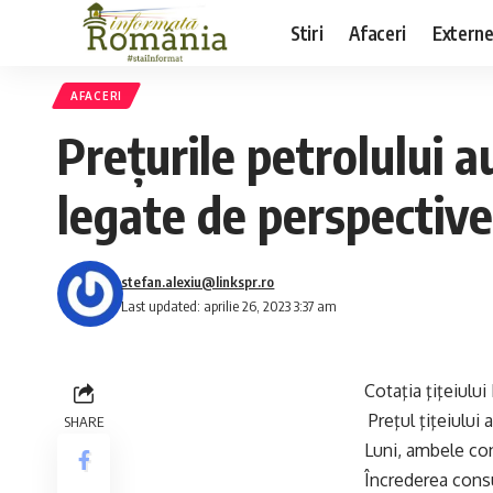
Stiri
Afaceri
Extern
AFACERI
Preţurile petrolului a
legate de perspective
stefan.alexiu@linkspr.ro
Last updated: aprilie 26, 2023 3:37 am
Cotaţia ţiţeiului
Preţul ţiţeiului 
SHARE
Luni, ambele con
Încrederea consu